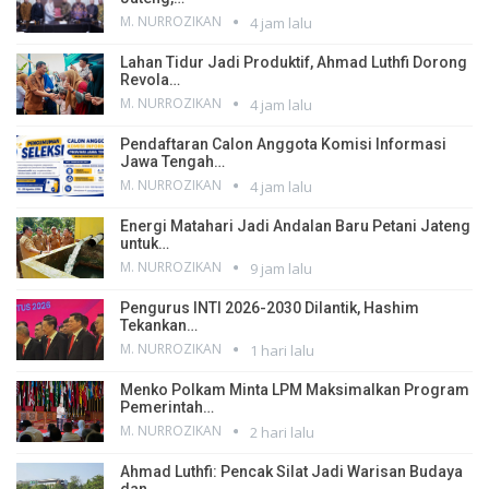
M. NURROZIKAN
4 jam lalu
Lahan Tidur Jadi Produktif, Ahmad Luthfi Dorong
Revola…
M. NURROZIKAN
4 jam lalu
Pendaftaran Calon Anggota Komisi Informasi
Jawa Tengah…
M. NURROZIKAN
4 jam lalu
Energi Matahari Jadi Andalan Baru Petani Jateng
untuk…
M. NURROZIKAN
9 jam lalu
Pengurus INTI 2026-2030 Dilantik, Hashim
Tekankan…
M. NURROZIKAN
1 hari lalu
Menko Polkam Minta LPM Maksimalkan Program
Pemerintah…
M. NURROZIKAN
2 hari lalu
Ahmad Luthfi: Pencak Silat Jadi Warisan Budaya