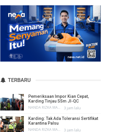
TERBARU
Pemeriksaan Impor Kian Cepat,
Karding Tinjau SSm JI-QC
NANDA RIZKA MAHENDRA
3 jam lalu
Karding: Tak Ada Toleransi Sertifikat
Karantina Palsu
NANDA RIZKA MAHENDRA
3 jam lalu