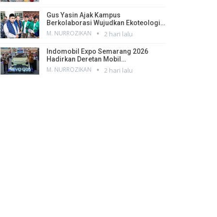
Gus Yasin Ajak Kampus
Berkolaborasi Wujudkan Ekoteologi…
M. NURROZIKAN
2 hari lalu
Indomobil Expo Semarang 2026
Hadirkan Deretan Mobil…
M. NURROZIKAN
2 hari lalu