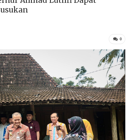
ernur Ahmad Luthfi Dapat
Susukan
0