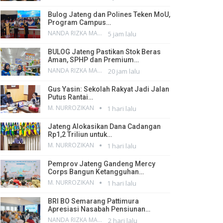
Bulog Jateng dan Polines Teken MoU,
Program Campus…
NANDA RIZKA MAHENDRA
5 jam lalu
BULOG Jateng Pastikan Stok Beras
Aman, SPHP dan Premium…
NANDA RIZKA MAHENDRA
20 jam lalu
Gus Yasin: Sekolah Rakyat Jadi Jalan
Putus Rantai…
M. NURROZIKAN
1 hari lalu
Jateng Alokasikan Dana Cadangan
Rp1,2 Triliun untuk…
M. NURROZIKAN
1 hari lalu
Pemprov Jateng Gandeng Mercy
Corps Bangun Ketangguhan…
M. NURROZIKAN
1 hari lalu
BRI BO Semarang Pattimura
Apresiasi Nasabah Pensiunan…
NANDA RIZKA MAHENDRA
2 hari lalu