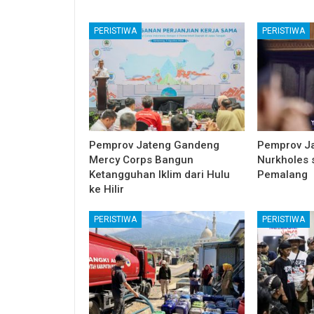
PERISTIWA
PERISTIWA
Pemprov Jateng Gandeng
Pemprov Ja
Mercy Corps Bangun
Nurkholes s
Ketangguhan Iklim dari Hulu
Pemalang
ke Hilir
PERISTIWA
PERISTIWA