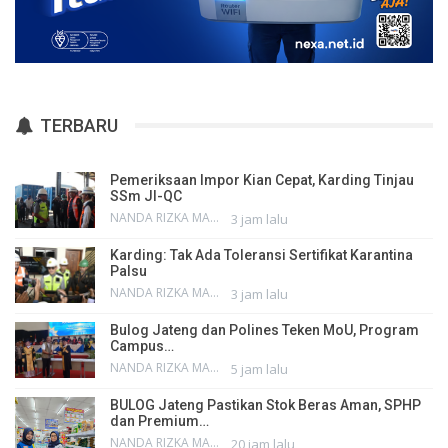
TERBARU
Pemeriksaan Impor Kian Cepat, Karding Tinjau
SSm JI-QC
NANDA RIZKA MAHENDRA
3 jam lalu
Karding: Tak Ada Toleransi Sertifikat Karantina
Palsu
NANDA RIZKA MAHENDRA
3 jam lalu
Bulog Jateng dan Polines Teken MoU, Program
Campus…
NANDA RIZKA MAHENDRA
5 jam lalu
BULOG Jateng Pastikan Stok Beras Aman, SPHP
dan Premium…
NANDA RIZKA MAHENDRA
20 jam lalu