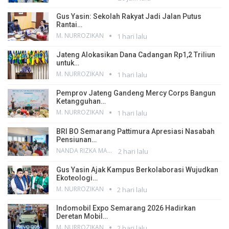
Gus Yasin: Sekolah Rakyat Jadi Jalan Putus
Rantai…
M. NURROZIKAN
1 hari lalu
Jateng Alokasikan Dana Cadangan Rp1,2 Triliun
untuk…
M. NURROZIKAN
1 hari lalu
Pemprov Jateng Gandeng Mercy Corps Bangun
Ketangguhan…
M. NURROZIKAN
1 hari lalu
BRI BO Semarang Pattimura Apresiasi Nasabah
Pensiunan…
NANDA RIZKA MAHENDRA
2 hari lalu
Gus Yasin Ajak Kampus Berkolaborasi Wujudkan
Ekoteologi…
M. NURROZIKAN
2 hari lalu
Indomobil Expo Semarang 2026 Hadirkan
Deretan Mobil…
M. NURROZIKAN
2 hari lalu