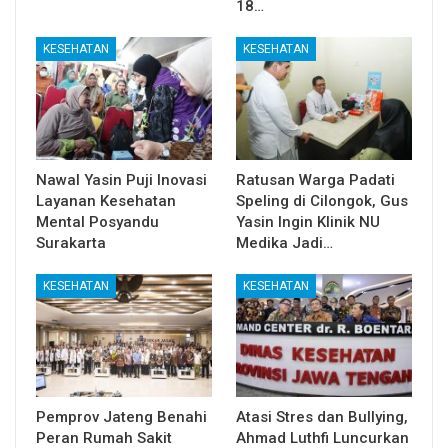
18…
KESEHATAN
KESEHATAN
Nawal Yasin Puji Inovasi
Ratusan Warga Padati
Layanan Kesehatan
Speling di Cilongok, Gus
Mental Posyandu
Yasin Ingin Klinik NU
Surakarta
Medika Jadi…
KESEHATAN
KESEHATAN
Pemprov Jateng Benahi
Atasi Stres dan Bullying,
Peran Rumah Sakit
Ahmad Luthfi Luncurkan