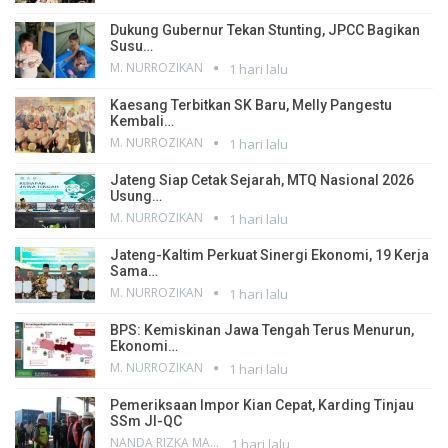
Dukung Gubernur Tekan Stunting, JPCC Bagikan
Susu…
M. NURROZIKAN
1 hari lalu
Kaesang Terbitkan SK Baru, Melly Pangestu
Kembali…
M. NURROZIKAN
1 hari lalu
Jateng Siap Cetak Sejarah, MTQ Nasional 2026
Usung…
M. NURROZIKAN
1 hari lalu
Jateng-Kaltim Perkuat Sinergi Ekonomi, 19 Kerja
Sama…
M. NURROZIKAN
1 hari lalu
BPS: Kemiskinan Jawa Tengah Terus Menurun,
Ekonomi…
M. NURROZIKAN
1 hari lalu
Pemeriksaan Impor Kian Cepat, Karding Tinjau
SSm JI-QC
NANDA RIZKA MAHENDRA
1 hari lalu