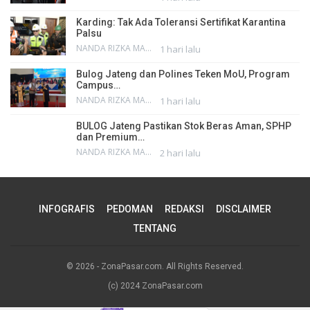
Karding: Tak Ada Toleransi Sertifikat Karantina
Palsu
NANDA RIZKA MAHENDRA
1 hari lalu
Bulog Jateng dan Polines Teken MoU, Program
Campus…
NANDA RIZKA MAHENDRA
1 hari lalu
BULOG Jateng Pastikan Stok Beras Aman, SPHP
dan Premium…
NANDA RIZKA MAHENDRA
2 hari lalu
INFOGRAFIS
PEDOMAN
REDAKSI
DISCLAIMER
TENTANG
© 2026 - ZonaPasar.com. All Rights Reserved.
(c) 2024 ZonaPasar.com