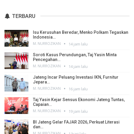
TERBARU
Isu Kerusuhan Beredar, Menko Polkam Tegaskan
Indonesia…
M. NURROZIKAN
14 jam lalu
Soroti Kasus Perundungan, Taj Yasin Minta
Pencegahan…
M. NURROZIKAN
14 jam lalu
Jateng Incar Peluang Investasi IKN, Furnitur
Jepara…
M. NURROZIKAN
16 jam lalu
Taj Yasin Kejar Sensus Ekonomi Jateng Tuntas,
Capaian…
M. NURROZIKAN
19 jam lalu
BI Jateng Gelar FAJAR 2026, Perkuat Literasi
dan…
M. NURROZIKAN
1 hari lalu