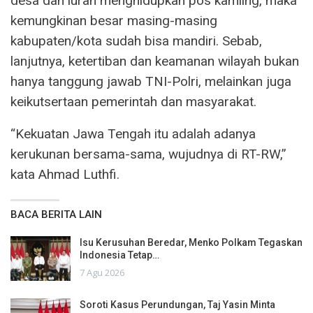
desa dan lurah menghidupkan pos kamling, maka
kemungkinan besar masing-masing
kabupaten/kota sudah bisa mandiri. Sebab,
lanjutnya, ketertiban dan keamanan wilayah bukan
hanya tanggung jawab TNI-Polri, melainkan juga
keikutsertaan pemerintah dan masyarakat.
“Kekuatan Jawa Tengah itu adalah adanya
kerukunan bersama-sama, wujudnya di RT-RW,”
kata Ahmad Luthfi.
BACA BERITA LAIN
Isu Kerusuhan Beredar, Menko Polkam Tegaskan
Indonesia Tetap…
7 Agu 2026
Soroti Kasus Perundungan, Taj Yasin Minta