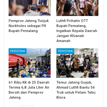
Pemprov Jateng Tunjuk
Luthfi Prihatin OTT
Nurkholes sebagai Plt
Bupati Pemalang,
Bupati Pemalang
Ingatkan Kepala Daerah
Jangan Khianati
Amanah
PERISTIWA
PERISTIWA
61 Ribu KK di 25 Daerah
Temui Jateng Guyub,
Terima 6,8 Juta Liter Air
Ahmad Luthfi Bantu 56
Bersih dari Pemprov
Truk untuk Petani Tebu
Jateng
Blora