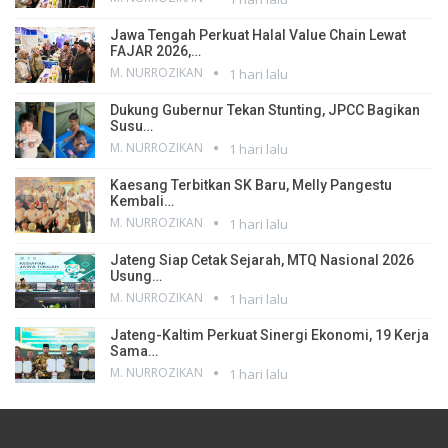
Jawa Tengah Perkuat Halal Value Chain Lewat
FAJAR 2026,…
M. NURROZIKAN
1 hari lalu
Dukung Gubernur Tekan Stunting, JPCC Bagikan
Susu…
M. NURROZIKAN
1 hari lalu
Kaesang Terbitkan SK Baru, Melly Pangestu
Kembali…
M. NURROZIKAN
1 hari lalu
Jateng Siap Cetak Sejarah, MTQ Nasional 2026
Usung…
M. NURROZIKAN
1 hari lalu
Jateng-Kaltim Perkuat Sinergi Ekonomi, 19 Kerja
Sama…
M. NURROZIKAN
1 hari lalu