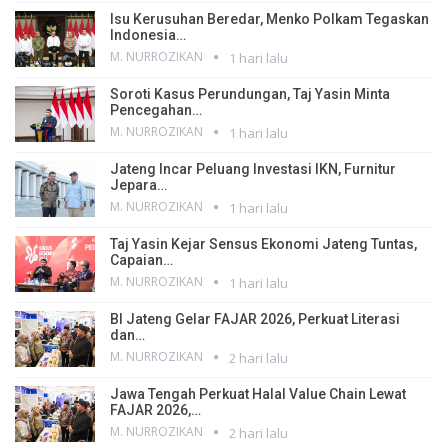
Isu Kerusuhan Beredar, Menko Polkam Tegaskan
Indonesia…
M. NURROZIKAN
1 hari lalu
Soroti Kasus Perundungan, Taj Yasin Minta
Pencegahan…
M. NURROZIKAN
1 hari lalu
Jateng Incar Peluang Investasi IKN, Furnitur
Jepara…
M. NURROZIKAN
1 hari lalu
Taj Yasin Kejar Sensus Ekonomi Jateng Tuntas,
Capaian…
M. NURROZIKAN
1 hari lalu
BI Jateng Gelar FAJAR 2026, Perkuat Literasi
dan…
M. NURROZIKAN
2 hari lalu
Jawa Tengah Perkuat Halal Value Chain Lewat
FAJAR 2026,…
M. NURROZIKAN
2 hari lalu