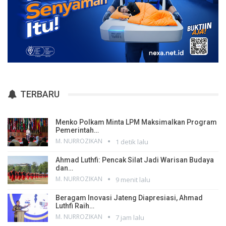
TERBARU
Menko Polkam Minta LPM Maksimalkan Program
Pemerintah…
M. NURROZIKAN
1 detik lalu
Ahmad Luthfi: Pencak Silat Jadi Warisan Budaya
dan…
M. NURROZIKAN
9 menit lalu
Beragam Inovasi Jateng Diapresiasi, Ahmad
Luthfi Raih…
M. NURROZIKAN
7 jam lalu