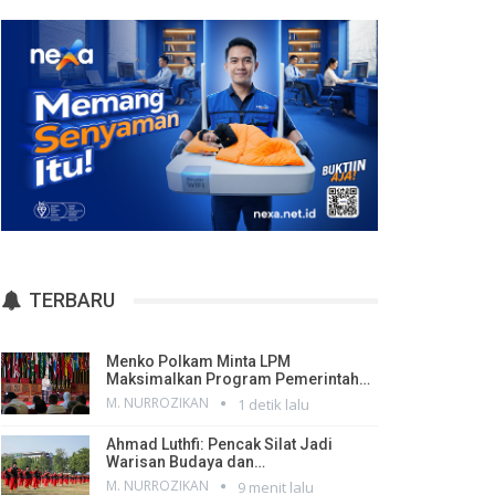
TERBARU
Menko Polkam Minta LPM
Maksimalkan Program Pemerintah…
M. NURROZIKAN
1 detik lalu
Ahmad Luthfi: Pencak Silat Jadi
Warisan Budaya dan…
M. NURROZIKAN
9 menit lalu