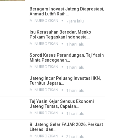
Beragam Inovasi Jateng Diapresiasi,
Ahmad Luthfi Raih…
M. NURROZIKAN
7 jam lalu
Isu Kerusuhan Beredar, Menko
Polkam Tegaskan Indonesia…
M. NURROZIKAN
1 hari lalu
Soroti Kasus Perundungan, Taj Yasin
Minta Pencegahan…
M. NURROZIKAN
1 hari lalu
Jateng Incar Peluang Investasi IKN,
Furnitur Jepara…
M. NURROZIKAN
1 hari lalu
Taj Yasin Kejar Sensus Ekonomi
Jateng Tuntas, Capaian…
M. NURROZIKAN
1 hari lalu
BI Jateng Gelar FAJAR 2026, Perkuat
Literasi dan…
M. NURROZIKAN
2 hari lalu