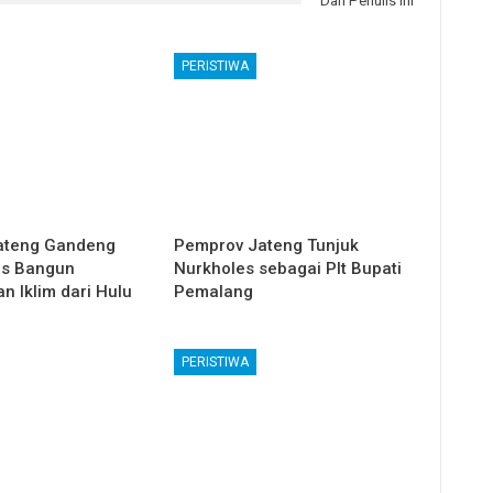
Dari Penulis Ini
PERISTIWA
ateng Gandeng
Pemprov Jateng Tunjuk
ps Bangun
Nurkholes sebagai Plt Bupati
n Iklim dari Hulu
Pemalang
PERISTIWA