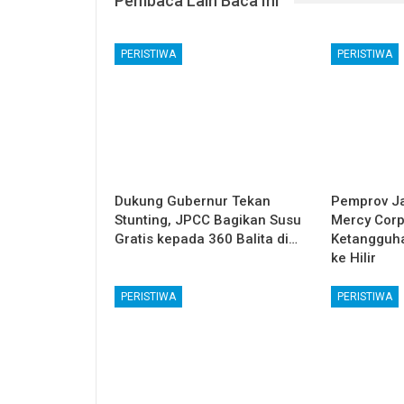
Pembaca Lain Baca Ini
PERISTIWA
PERISTIWA
Dukung Gubernur Tekan
Pemprov J
Stunting, JPCC Bagikan Susu
Mercy Cor
Gratis kepada 360 Balita di…
Ketangguha
ke Hilir
PERISTIWA
PERISTIWA