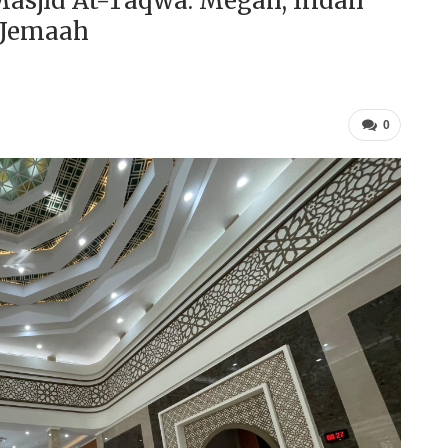
asjid At-Taqwa: Megah, Indah
 Jemaah
0