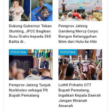
Dukung Gubernur Tekan
Pemprov Jateng
Stunting, JPCC Bagikan
Gandeng Mercy Corps
Susu Gratis kepada 360
Bangun Ketangguhan
Balita di…
Iklim dari Hulu ke Hilir
PERISTIWA
PERISTIWA
Pemprov Jateng Tunjuk
Luthfi Prihatin OTT
Nurkholes sebagai Plt
Bupati Pemalang,
Bupati Pemalang
Ingatkan Kepala Daerah
Jangan Khianati
Amanah