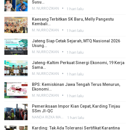
Susu…
M. NURROZIKAN
1 hari lalu
Kaesang Terbitkan SK Baru, Melly Pangestu
Kembali…
M. NURROZIKAN
1 hari lalu
Jateng Siap Cetak Sejarah, MTQ Nasional 2026
Usung…
M. NURROZIKAN
1 hari lalu
Jateng-Kaltim Perkuat Sinergi Ekonomi, 19 Kerja
Sama…
M. NURROZIKAN
1 hari lalu
BPS: Kemiskinan Jawa Tengah Terus Menurun,
Ekonomi…
M. NURROZIKAN
1 hari lalu
Pemeriksaan Impor Kian Cepat, Karding Tinjau
SSm JI-QC
NANDA RIZKA MAHENDRA
1 hari lalu
Karding: Tak Ada Toleransi Sertifikat Karantina