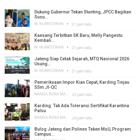
Dukung Gubernur Tekan Stunting, JPCC Bagikan
Susu…
M. NURROZIKAN
21 jam lalu
Kaesang Terbitkan SK Baru, Melly Pangestu
Kembali…
M. NURROZIKAN
21 jam lalu
Jateng Siap Cetak Sejarah, MTQ Nasional 2026
Usung…
M. NURROZIKAN
21 jam lalu
Pemeriksaan Impor Kian Cepat, Karding Tinjau
SSm JI-QC
NANDA RIZKA MAHENDRA
23 jam lalu
Karding: Tak Ada Toleransi Sertifikat Karantina
Palsu
NANDA RIZKA MAHENDRA
24 jam lalu
Bulog Jateng dan Polines Teken MoU, Program
Campus…