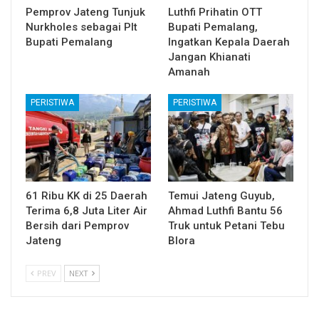
Pemprov Jateng Tunjuk
Luthfi Prihatin OTT
Nurkholes sebagai Plt
Bupati Pemalang,
Bupati Pemalang
Ingatkan Kepala Daerah
Jangan Khianati
Amanah
PERISTIWA
PERISTIWA
61 Ribu KK di 25 Daerah
Temui Jateng Guyub,
Terima 6,8 Juta Liter Air
Ahmad Luthfi Bantu 56
Bersih dari Pemprov
Truk untuk Petani Tebu
Jateng
Blora
PREV
NEXT