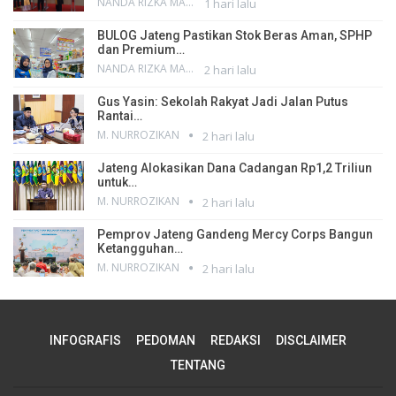
NANDA RIZKA MAHENDRA
1 hari lalu
BULOG Jateng Pastikan Stok Beras Aman, SPHP
dan Premium…
NANDA RIZKA MAHENDRA
2 hari lalu
Gus Yasin: Sekolah Rakyat Jadi Jalan Putus
Rantai…
M. NURROZIKAN
2 hari lalu
Jateng Alokasikan Dana Cadangan Rp1,2 Triliun
untuk…
M. NURROZIKAN
2 hari lalu
Pemprov Jateng Gandeng Mercy Corps Bangun
Ketangguhan…
M. NURROZIKAN
2 hari lalu
INFOGRAFIS
PEDOMAN
REDAKSI
DISCLAIMER
TENTANG