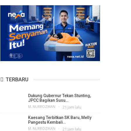
TERBARU
Dukung Gubernur Tekan Stunting,
JPCC Bagikan Susu…
M. NURROZIKAN
21 jam lalu
Kaesang Terbitkan SK Baru, Melly
Pangestu Kembali…
M. NURROZIKAN
21 jam lalu