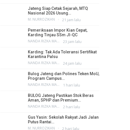
Jateng Siap Cetak Sejarah, MTQ
Nasional 2026 Usung…
M. NURROZIKAN
21 jam lalu
Pemeriksaan Impor Kian Cepat,
Karding Tinjau SSm JI-QC
NANDA RIZKA MAHENDRA
23 jam lalu
Karding: Tak Ada Toleransi Sertifikat
Karantina Palsu
NANDA RIZKA MAHENDRA
24 jam lalu
Bulog Jateng dan Polines Teken MoU,
Program Campus…
NANDA RIZKA MAHENDRA
1 hari lalu
BULOG Jateng Pastikan Stok Beras
Aman, SPHP dan Premium…
NANDA RIZKA MAHENDRA
2 hari lalu
Gus Yasin: Sekolah Rakyat Jadi Jalan
Putus Rantai…
M. NURROZIKAN
2 hari lalu