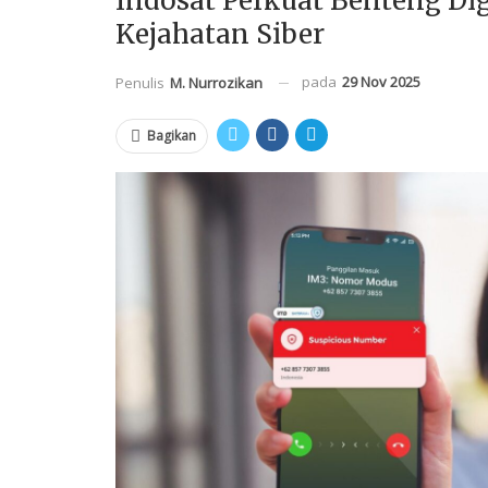
Indosat Perkuat Benteng Dig
Kejahatan Siber
pada
29 Nov 2025
Penulis
M. Nurrozikan
Bagikan