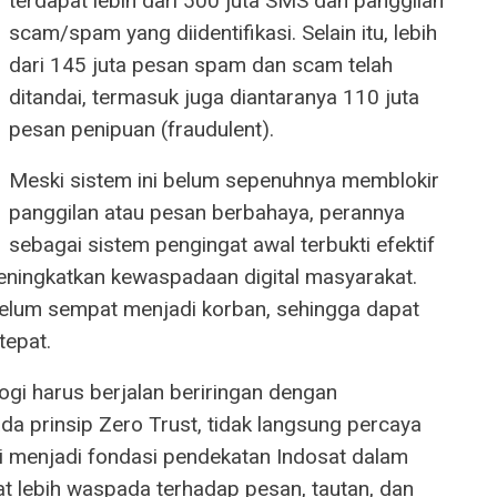
terdapat lebih dari 500 juta SMS dan panggilan
scam/spam yang diidentifikasi. Selain itu, lebih
dari 145 juta pesan spam dan scam telah
ditandai, termasuk juga diantaranya 110 juta
pesan penipuan (fraudulent).
Meski sistem ini belum sepenuhnya memblokir
panggilan atau pesan berbahaya, perannya
sebagai sistem pengingat awal terbukti efektif
eningkatkan kewaspadaan digital masyarakat.
elum sempat menjadi korban, sehingga dapat
tepat.
gi harus berjalan beriringan dengan
ada prinsip Zero Trust, tidak langsung percaya
 ini menjadi fondasi pendekatan Indosat dalam
at lebih waspada terhadap pesan, tautan, dan