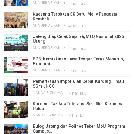
M. NURROZIKAN
4 hari lalu
Kaesang Terbitkan SK Baru, Melly Pangestu
Kembali…
M. NURROZIKAN
4 hari lalu
Jateng Siap Cetak Sejarah, MTQ Nasional 2026
Usung…
M. NURROZIKAN
4 hari lalu
BPS: Kemiskinan Jawa Tengah Terus Menurun,
Ekonomi…
M. NURROZIKAN
4 hari lalu
Pemeriksaan Impor Kian Cepat, Karding Tinjau
SSm JI-QC
NANDA RIZKA MAHENDRA
4 hari lalu
Karding: Tak Ada Toleransi Sertifikat Karantina
Palsu
NANDA RIZKA MAHENDRA
4 hari lalu
Bulog Jateng dan Polines Teken MoU, Program
Campus…