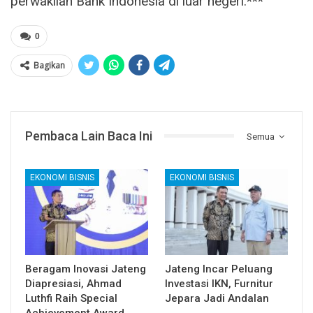
perwakilan Bank Indonesia di luar negeri.***
0
Bagikan
Pembaca Lain Baca Ini
Semua
EKONOMI BISNIS
EKONOMI BISNIS
Beragam Inovasi Jateng
Jateng Incar Peluang
Diapresiasi, Ahmad
Investasi IKN, Furnitur
Luthfi Raih Special
Jepara Jadi Andalan
Achievement Award