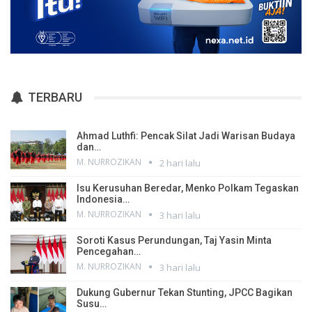
TERBARU
Ahmad Luthfi: Pencak Silat Jadi Warisan Budaya
dan…
M. NURROZIKAN
2 hari lalu
Isu Kerusuhan Beredar, Menko Polkam Tegaskan
Indonesia…
M. NURROZIKAN
3 hari lalu
Soroti Kasus Perundungan, Taj Yasin Minta
Pencegahan…
M. NURROZIKAN
3 hari lalu
Dukung Gubernur Tekan Stunting, JPCC Bagikan
Susu…