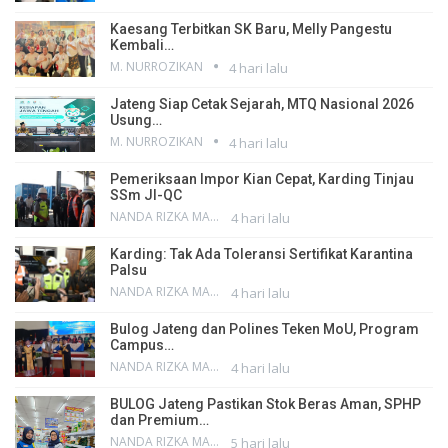
Kaesang Terbitkan SK Baru, Melly Pangestu
Kembali…
M. NURROZIKAN
4 hari lalu
Jateng Siap Cetak Sejarah, MTQ Nasional 2026
Usung…
M. NURROZIKAN
4 hari lalu
Pemeriksaan Impor Kian Cepat, Karding Tinjau
SSm JI-QC
NANDA RIZKA MAHENDRA
4 hari lalu
Karding: Tak Ada Toleransi Sertifikat Karantina
Palsu
NANDA RIZKA MAHENDRA
4 hari lalu
Bulog Jateng dan Polines Teken MoU, Program
Campus…
NANDA RIZKA MAHENDRA
4 hari lalu
BULOG Jateng Pastikan Stok Beras Aman, SPHP
dan Premium…
NANDA RIZKA MAHENDRA
5 hari lalu