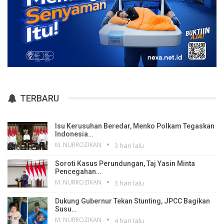
TERBARU
Isu Kerusuhan Beredar, Menko Polkam Tegaskan
Indonesia…
M. NURROZIKAN
3 hari lalu
Soroti Kasus Perundungan, Taj Yasin Minta
Pencegahan…
M. NURROZIKAN
3 hari lalu
Dukung Gubernur Tekan Stunting, JPCC Bagikan
Susu…
M. NURROZIKAN
4 hari lalu