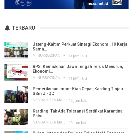
TERBARU
Jateng-Kaltim Perkuat Sinergi Ekonomi, 19 Kerja
Sama…
M. NURROZIKAN
11 jam lalu
BPS: Kemiskinan Jawa Tengah Terus Menurun,
Ekonomi…
M. NURROZIKAN
11 jam lalu
Pemeriksaan Impor Kian Cepat, Karding Tinjau
SSm JI-QC
NANDA RIZKA MAHENDRA
12 jam lalu
Karding: Tak Ada Toleransi Sertifikat Karantina
Palsu
NANDA RIZKA MAHENDRA
13 jam lalu