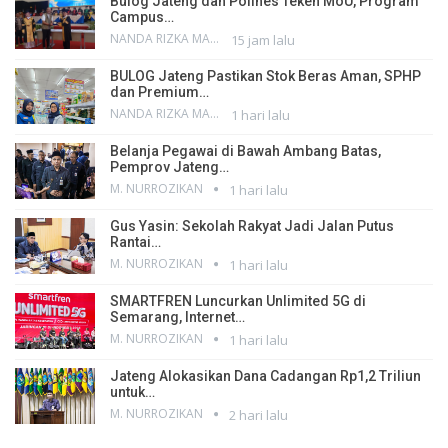
Bulog Jateng dan Polines Teken MoU, Program
Campus…
NANDA RIZKA MAHENDRA
15 jam lalu
BULOG Jateng Pastikan Stok Beras Aman, SPHP
dan Premium…
NANDA RIZKA MAHENDRA
1 hari lalu
Belanja Pegawai di Bawah Ambang Batas,
Pemprov Jateng…
M. NURROZIKAN
1 hari lalu
Gus Yasin: Sekolah Rakyat Jadi Jalan Putus
Rantai…
M. NURROZIKAN
1 hari lalu
SMARTFREN Luncurkan Unlimited 5G di
Semarang, Internet…
M. NURROZIKAN
1 hari lalu
Jateng Alokasikan Dana Cadangan Rp1,2 Triliun
untuk…
M. NURROZIKAN
2 hari lalu