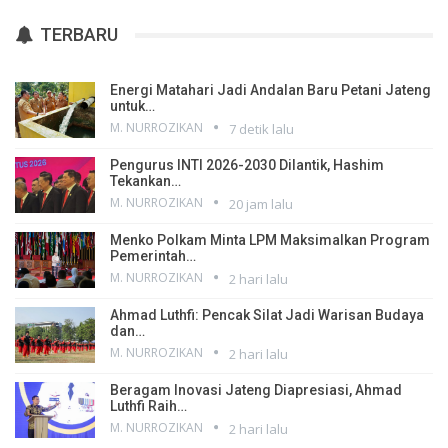
TERBARU
Energi Matahari Jadi Andalan Baru Petani Jateng
untuk…
M. NURROZIKAN
7 detik lalu
Pengurus INTI 2026-2030 Dilantik, Hashim
Tekankan…
M. NURROZIKAN
20 jam lalu
Menko Polkam Minta LPM Maksimalkan Program
Pemerintah…
M. NURROZIKAN
2 hari lalu
Ahmad Luthfi: Pencak Silat Jadi Warisan Budaya
dan…
M. NURROZIKAN
2 hari lalu
Beragam Inovasi Jateng Diapresiasi, Ahmad
Luthfi Raih…
M. NURROZIKAN
2 hari lalu