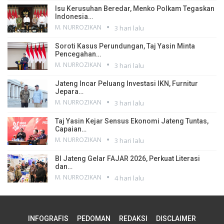
Isu Kerusuhan Beredar, Menko Polkam Tegaskan
Indonesia…
M. NURROZIKAN
3 hari lalu
Soroti Kasus Perundungan, Taj Yasin Minta
Pencegahan…
M. NURROZIKAN
3 hari lalu
Jateng Incar Peluang Investasi IKN, Furnitur
Jepara…
M. NURROZIKAN
3 hari lalu
Taj Yasin Kejar Sensus Ekonomi Jateng Tuntas,
Capaian…
M. NURROZIKAN
3 hari lalu
BI Jateng Gelar FAJAR 2026, Perkuat Literasi
dan…
M. NURROZIKAN
4 hari lalu
INFOGRAFIS
PEDOMAN
REDAKSI
DISCLAIMER