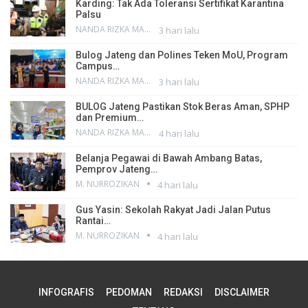
Karding: Tak Ada Toleransi Sertifikat Karantina
Palsu
NANDA RIZKA MAHENDRA
3 hari lalu
Bulog Jateng dan Polines Teken MoU, Program
Campus…
NANDA RIZKA MAHENDRA
3 hari lalu
BULOG Jateng Pastikan Stok Beras Aman, SPHP
dan Premium…
NANDA RIZKA MAHENDRA
4 hari lalu
Belanja Pegawai di Bawah Ambang Batas,
Pemprov Jateng…
M. NURROZIKAN
4 hari lalu
Gus Yasin: Sekolah Rakyat Jadi Jalan Putus
Rantai…
M. NURROZIKAN
4 hari lalu
INFOGRAFIS
PEDOMAN
REDAKSI
DISCLAIMER