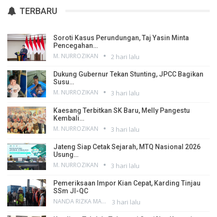
TERBARU
Soroti Kasus Perundungan, Taj Yasin Minta
Pencegahan…
M. NURROZIKAN
2 hari lalu
Dukung Gubernur Tekan Stunting, JPCC Bagikan
Susu…
M. NURROZIKAN
3 hari lalu
Kaesang Terbitkan SK Baru, Melly Pangestu
Kembali…
M. NURROZIKAN
3 hari lalu
Jateng Siap Cetak Sejarah, MTQ Nasional 2026
Usung…
M. NURROZIKAN
3 hari lalu
Pemeriksaan Impor Kian Cepat, Karding Tinjau
SSm JI-QC
NANDA RIZKA MAHENDRA
3 hari lalu