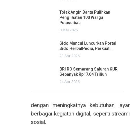
Tolak Angin Bantu Pulihkan
Penglihatan 100 Warga
Putussibau
8 Mei 2026
Sido Muncul Luncurkan Portal
Sido HerbalPedia, Perkuat…
23 Apr 2026
BRI RO Semarang Saluran KUR
Sebanyak Rp17,04 Triliun
14 Apr 2026
dengan meningkatnya kebutuhan laya
berbagai kegiatan digital, seperti strea
sosial.