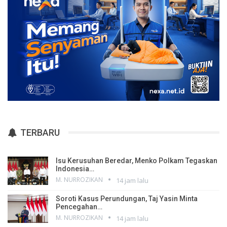
TERBARU
Isu Kerusuhan Beredar, Menko Polkam Tegaskan
Indonesia…
M. NURROZIKAN
14 jam lalu
Soroti Kasus Perundungan, Taj Yasin Minta
Pencegahan…
M. NURROZIKAN
14 jam lalu