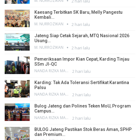
M. NURROZIKAN
2 hari lalu
Kaesang Terbitkan SK Baru, Melly Pangestu
Kembali…
M. NURROZIKAN
2 hari lalu
Jateng Siap Cetak Sejarah, MTQ Nasional 2026
Usung…
M. NURROZIKAN
2 hari lalu
Pemeriksaan Impor Kian Cepat, Karding Tinjau
SSm JI-QC
NANDA RIZKA MAHENDRA
2 hari lalu
Karding: Tak Ada Toleransi Sertifikat Karantina
Palsu
NANDA RIZKA MAHENDRA
2 hari lalu
Bulog Jateng dan Polines Teken MoU, Program
Campus…
NANDA RIZKA MAHENDRA
2 hari lalu
BULOG Jateng Pastikan Stok Beras Aman, SPHP
dan Premium…