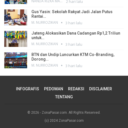
NANDA RIZKA MAHENDRA
2 hari lalu
Gus Yasin: Sekolah Rakyat Jadi Jalan Putus
Rantai…
M. NURROZIKAN
3 hari lalu
Jateng Alokasikan Dana Cadangan Rp1,2 Triliun
untuk…
M. NURROZIKAN
3 hari lalu
BTN dan Undip Luncurkan KTM Co-Branding,
Dorong…
M. NURROZIKAN
3 hari lalu
INFOGRAFIS
PEDOMAN
REDAKSI
DISCLAIMER
TENTANG
© 2026 - ZonaPasar.com. All Rights Reserved.
(c) 2024 ZonaPasar.com