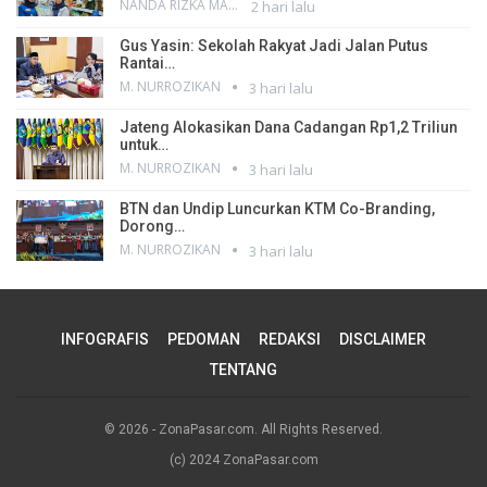
NANDA RIZKA MAHENDRA
2 hari lalu
Gus Yasin: Sekolah Rakyat Jadi Jalan Putus
Rantai…
M. NURROZIKAN
3 hari lalu
Jateng Alokasikan Dana Cadangan Rp1,2 Triliun
untuk…
M. NURROZIKAN
3 hari lalu
BTN dan Undip Luncurkan KTM Co-Branding,
Dorong…
M. NURROZIKAN
3 hari lalu
INFOGRAFIS
PEDOMAN
REDAKSI
DISCLAIMER
TENTANG
© 2026 - ZonaPasar.com. All Rights Reserved.
(c) 2024 ZonaPasar.com