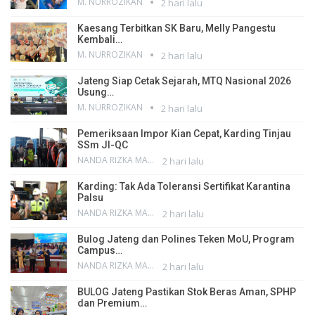
M. NURROZIKAN
2 hari lalu
Kaesang Terbitkan SK Baru, Melly Pangestu
Kembali…
M. NURROZIKAN
2 hari lalu
Jateng Siap Cetak Sejarah, MTQ Nasional 2026
Usung…
M. NURROZIKAN
2 hari lalu
Pemeriksaan Impor Kian Cepat, Karding Tinjau
SSm JI-QC
NANDA RIZKA MAHENDRA
2 hari lalu
Karding: Tak Ada Toleransi Sertifikat Karantina
Palsu
NANDA RIZKA MAHENDRA
2 hari lalu
Bulog Jateng dan Polines Teken MoU, Program
Campus…
NANDA RIZKA MAHENDRA
2 hari lalu
BULOG Jateng Pastikan Stok Beras Aman, SPHP
dan Premium…