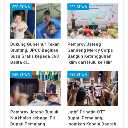
PERISTIWA
PERISTIWA
Dukung Gubernur Tekan
Pemprov Jateng
Stunting, JPCC Bagikan
Gandeng Mercy Corps
Susu Gratis kepada 360
Bangun Ketangguhan
Balita di…
Iklim dari Hulu ke Hilir
PERISTIWA
PERISTIWA
Pemprov Jateng Tunjuk
Luthfi Prihatin OTT
Nurkholes sebagai Plt
Bupati Pemalang,
Bupati Pemalang
Ingatkan Kepala Daerah