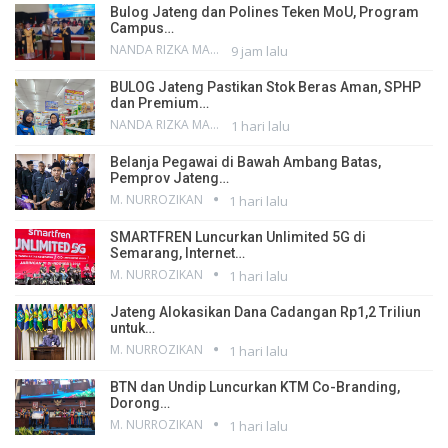
Bulog Jateng dan Polines Teken MoU, Program
Campus…
NANDA RIZKA MAHENDRA
9 jam lalu
BULOG Jateng Pastikan Stok Beras Aman, SPHP
dan Premium…
NANDA RIZKA MAHENDRA
1 hari lalu
Belanja Pegawai di Bawah Ambang Batas,
Pemprov Jateng…
M. NURROZIKAN
1 hari lalu
SMARTFREN Luncurkan Unlimited 5G di
Semarang, Internet…
M. NURROZIKAN
1 hari lalu
Jateng Alokasikan Dana Cadangan Rp1,2 Triliun
untuk…
M. NURROZIKAN
1 hari lalu
BTN dan Undip Luncurkan KTM Co-Branding,
Dorong…
M. NURROZIKAN
1 hari lalu