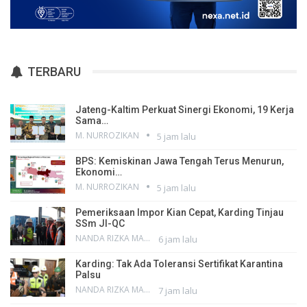
TERBARU
Jateng-Kaltim Perkuat Sinergi Ekonomi, 19 Kerja
Sama…
M. NURROZIKAN
5 jam lalu
BPS: Kemiskinan Jawa Tengah Terus Menurun,
Ekonomi…
M. NURROZIKAN
5 jam lalu
Pemeriksaan Impor Kian Cepat, Karding Tinjau
SSm JI-QC
NANDA RIZKA MAHENDRA
6 jam lalu
Karding: Tak Ada Toleransi Sertifikat Karantina
Palsu
NANDA RIZKA MAHENDRA
7 jam lalu