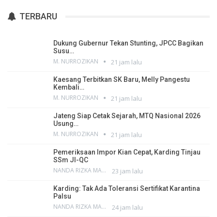
TERBARU
Dukung Gubernur Tekan Stunting, JPCC Bagikan
Susu…
M. NURROZIKAN
21 jam lalu
Kaesang Terbitkan SK Baru, Melly Pangestu
Kembali…
M. NURROZIKAN
21 jam lalu
Jateng Siap Cetak Sejarah, MTQ Nasional 2026
Usung…
M. NURROZIKAN
21 jam lalu
Pemeriksaan Impor Kian Cepat, Karding Tinjau
SSm JI-QC
NANDA RIZKA MAHENDRA
23 jam lalu
Karding: Tak Ada Toleransi Sertifikat Karantina
Palsu
NANDA RIZKA MAHENDRA
24 jam lalu