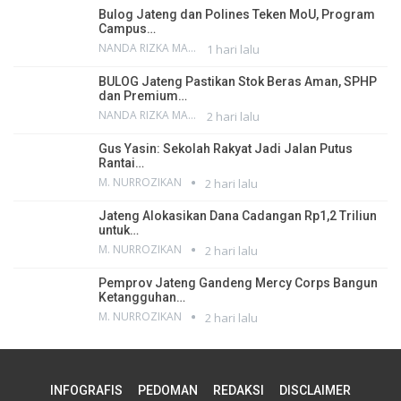
Bulog Jateng dan Polines Teken MoU, Program
Campus…
NANDA RIZKA MAHENDRA
1 hari lalu
BULOG Jateng Pastikan Stok Beras Aman, SPHP
dan Premium…
NANDA RIZKA MAHENDRA
2 hari lalu
Gus Yasin: Sekolah Rakyat Jadi Jalan Putus
Rantai…
M. NURROZIKAN
2 hari lalu
Jateng Alokasikan Dana Cadangan Rp1,2 Triliun
untuk…
M. NURROZIKAN
2 hari lalu
Pemprov Jateng Gandeng Mercy Corps Bangun
Ketangguhan…
M. NURROZIKAN
2 hari lalu
INFOGRAFIS
PEDOMAN
REDAKSI
DISCLAIMER