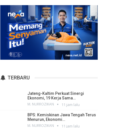
TERBARU
Jateng-Kaltim Perkuat Sinergi
Ekonomi, 19 Kerja Sama…
M. NURROZIKAN
11 jam lalu
BPS: Kemiskinan Jawa Tengah Terus
Menurun, Ekonomi…
M. NURROZIKAN
11 jam lalu