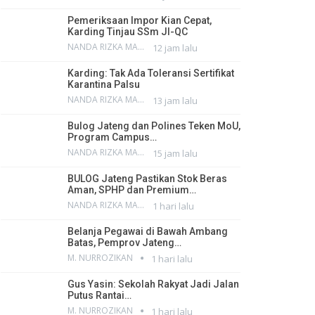
Pemeriksaan Impor Kian Cepat,
Karding Tinjau SSm JI-QC
NANDA RIZKA MAHENDRA
12 jam lalu
Karding: Tak Ada Toleransi Sertifikat
Karantina Palsu
NANDA RIZKA MAHENDRA
13 jam lalu
Bulog Jateng dan Polines Teken MoU,
Program Campus…
NANDA RIZKA MAHENDRA
15 jam lalu
BULOG Jateng Pastikan Stok Beras
Aman, SPHP dan Premium…
NANDA RIZKA MAHENDRA
1 hari lalu
Belanja Pegawai di Bawah Ambang
Batas, Pemprov Jateng…
M. NURROZIKAN
1 hari lalu
Gus Yasin: Sekolah Rakyat Jadi Jalan
Putus Rantai…
M. NURROZIKAN
1 hari lalu