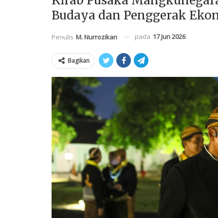
Kirab Pusaka Mangkunegara
Budaya dan Penggerak Eko
pada
17 Jun 2026
Penulis
M. Nurrozikan
Bagikan