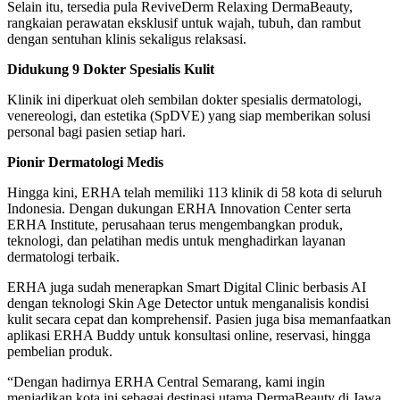
Selain itu, tersedia pula ReviveDerm Relaxing DermaBeauty,
rangkaian perawatan eksklusif untuk wajah, tubuh, dan rambut
dengan sentuhan klinis sekaligus relaksasi.
Didukung 9 Dokter Spesialis Kulit
Klinik ini diperkuat oleh sembilan dokter spesialis dermatologi,
venereologi, dan estetika (SpDVE) yang siap memberikan solusi
personal bagi pasien setiap hari.
Pionir Dermatologi Medis
Hingga kini, ERHA telah memiliki 113 klinik di 58 kota di seluruh
Indonesia. Dengan dukungan ERHA Innovation Center serta
ERHA Institute, perusahaan terus mengembangkan produk,
teknologi, dan pelatihan medis untuk menghadirkan layanan
dermatologi terbaik.
ERHA juga sudah menerapkan Smart Digital Clinic berbasis AI
dengan teknologi Skin Age Detector untuk menganalisis kondisi
kulit secara cepat dan komprehensif. Pasien juga bisa memanfaatkan
aplikasi ERHA Buddy untuk konsultasi online, reservasi, hingga
pembelian produk.
“Dengan hadirnya ERHA Central Semarang, kami ingin
menjadikan kota ini sebagai destinasi utama DermaBeauty di Jawa