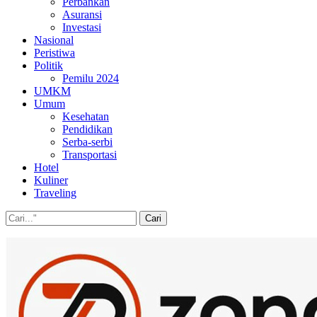
Perbankan
Asuransi
Investasi
Nasional
Peristiwa
Politik
Pemilu 2024
UMKM
Umum
Kesehatan
Pendidikan
Serba-serbi
Transportasi
Hotel
Kuliner
Traveling