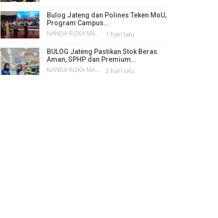
Bulog Jateng dan Polines Teken MoU,
Program Campus…
NANDA RIZKA MAHENDRA
1 hari lalu
BULOG Jateng Pastikan Stok Beras
Aman, SPHP dan Premium…
NANDA RIZKA MAHENDRA
2 hari lalu