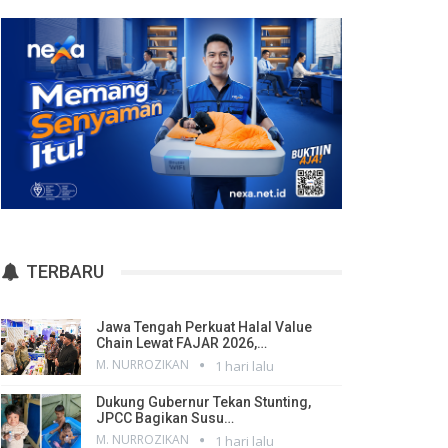
TERBARU
Jawa Tengah Perkuat Halal Value
Chain Lewat FAJAR 2026,…
M. NURROZIKAN
1 hari lalu
Dukung Gubernur Tekan Stunting,
JPCC Bagikan Susu…
M. NURROZIKAN
1 hari lalu