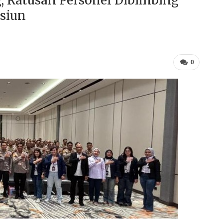
g, Ratusan Personel Dibimbing
siun
0