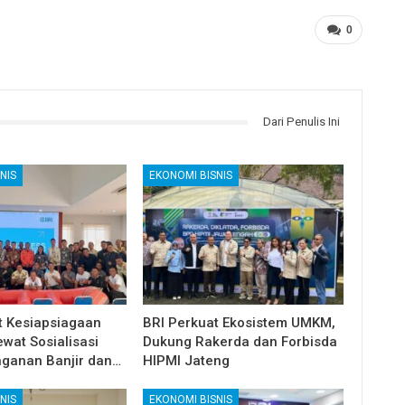
0
Dari Penulis Ini
NIS
EKONOMI BISNIS
t Kesiapsiagaan
BRI Perkuat Ekosistem UMKM,
wat Sosialisasi
Dukung Rakerda dan Forbisda
ganan Banjir dan…
HIPMI Jateng
NIS
EKONOMI BISNIS