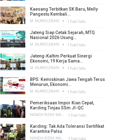
Kaesang Terbitkan SK Baru, Melly
Pangestu Kembali…
M. NURROZIKAN
1 hari lalu
Jateng Siap Cetak Sejarah, MTQ
Nasional 2026 Usung…
M. NURROZIKAN
1 hari lalu
Jateng-Kaltim Perkuat Sinergi
Ekonomi, 19 Kerja Sama…
M. NURROZIKAN
1 hari lalu
BPS: Kemiskinan Jawa Tengah Terus
Menurun, Ekonomi…
M. NURROZIKAN
1 hari lalu
Pemeriksaan Impor Kian Cepat,
Karding Tinjau SSm JI-QC
NANDA RIZKA MAHENDRA
1 hari lalu
Karding: Tak Ada Toleransi Sertifikat
Karantina Palsu
NANDA RIZKA MAHENDRA
1 hari lalu