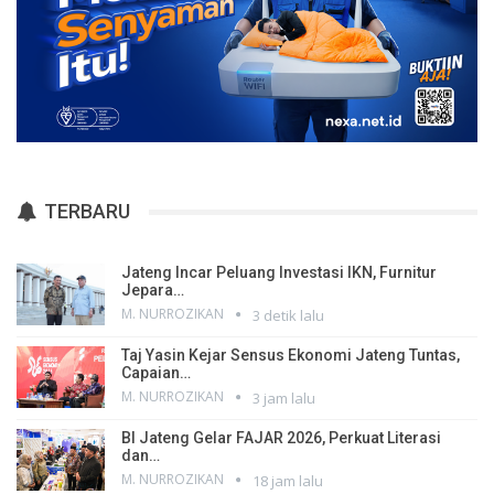
TERBARU
Jateng Incar Peluang Investasi IKN, Furnitur
Jepara…
M. NURROZIKAN
3 detik lalu
Taj Yasin Kejar Sensus Ekonomi Jateng Tuntas,
Capaian…
M. NURROZIKAN
3 jam lalu
BI Jateng Gelar FAJAR 2026, Perkuat Literasi
dan…
M. NURROZIKAN
18 jam lalu