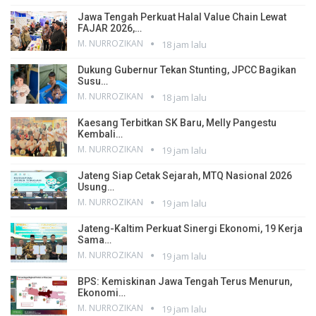
Jawa Tengah Perkuat Halal Value Chain Lewat
FAJAR 2026,…
M. NURROZIKAN
18 jam lalu
Dukung Gubernur Tekan Stunting, JPCC Bagikan
Susu…
M. NURROZIKAN
18 jam lalu
Kaesang Terbitkan SK Baru, Melly Pangestu
Kembali…
M. NURROZIKAN
19 jam lalu
Jateng Siap Cetak Sejarah, MTQ Nasional 2026
Usung…
M. NURROZIKAN
19 jam lalu
Jateng-Kaltim Perkuat Sinergi Ekonomi, 19 Kerja
Sama…
M. NURROZIKAN
19 jam lalu
BPS: Kemiskinan Jawa Tengah Terus Menurun,
Ekonomi…
M. NURROZIKAN
19 jam lalu