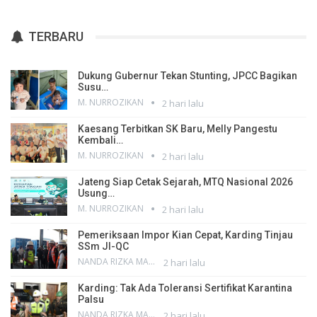
TERBARU
Dukung Gubernur Tekan Stunting, JPCC Bagikan
Susu…
M. NURROZIKAN
2 hari lalu
Kaesang Terbitkan SK Baru, Melly Pangestu
Kembali…
M. NURROZIKAN
2 hari lalu
Jateng Siap Cetak Sejarah, MTQ Nasional 2026
Usung…
M. NURROZIKAN
2 hari lalu
Pemeriksaan Impor Kian Cepat, Karding Tinjau
SSm JI-QC
NANDA RIZKA MAHENDRA
2 hari lalu
Karding: Tak Ada Toleransi Sertifikat Karantina
Palsu
NANDA RIZKA MAHENDRA
2 hari lalu