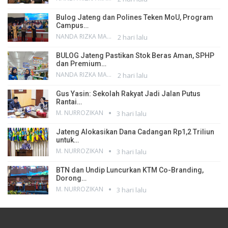
Bulog Jateng dan Polines Teken MoU, Program
Campus…
NANDA RIZKA MAHENDRA
2 hari lalu
BULOG Jateng Pastikan Stok Beras Aman, SPHP
dan Premium…
NANDA RIZKA MAHENDRA
2 hari lalu
Gus Yasin: Sekolah Rakyat Jadi Jalan Putus
Rantai…
M. NURROZIKAN
3 hari lalu
Jateng Alokasikan Dana Cadangan Rp1,2 Triliun
untuk…
M. NURROZIKAN
3 hari lalu
BTN dan Undip Luncurkan KTM Co-Branding,
Dorong…
M. NURROZIKAN
3 hari lalu