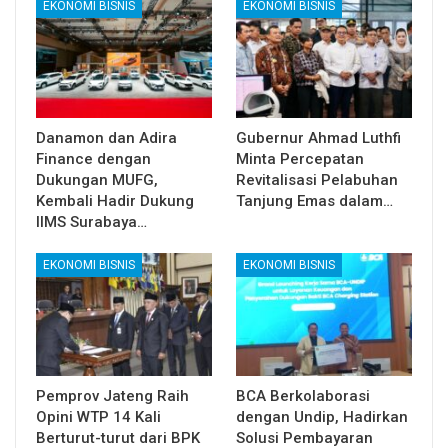
EKONOMI BISNIS
EKONOMI BISNIS
Danamon dan Adira
Gubernur Ahmad Luthfi
Finance dengan
Minta Percepatan
Dukungan MUFG,
Revitalisasi Pelabuhan
Kembali Hadir Dukung
Tanjung Emas dalam…
IIMS Surabaya…
EKONOMI BISNIS
EKONOMI BISNIS
Pemprov Jateng Raih
BCA Berkolaborasi
Opini WTP 14 Kali
dengan Undip, Hadirkan
Berturut-turut dari BPK
Solusi Pembayaran