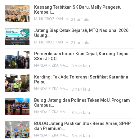
Kaesang Terbitkan SK Baru, Melly Pangestu
Kembali…
M. NURROZIKAN
2 hari lalu
Jateng Siap Cetak Sejarah, MTQ Nasional 2026
Usung…
M. NURROZIKAN
2 hari lalu
Pemeriksaan Impor Kian Cepat, Karding Tinjau
SSm JI-QC
NANDA RIZKA MAHENDRA
3 hari lalu
Karding: Tak Ada Toleransi Sertifikat Karantina
Palsu
NANDA RIZKA MAHENDRA
3 hari lalu
Bulog Jateng dan Polines Teken MoU, Program
Campus…
NANDA RIZKA MAHENDRA
3 hari lalu
BULOG Jateng Pastikan Stok Beras Aman, SPHP
dan Premium…
NANDA RIZKA MAHENDRA
3 hari lalu