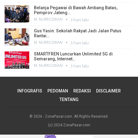
Belanja Pegawai di Bawah Ambang Batas,
Pemprov Jateng…
M. NURROZIKAN
3 hari lalu
Gus Yasin: Sekolah Rakyat Jadi Jalan Putus
Rantai…
M. NURROZIKAN
3 hari lalu
SMARTFREN Luncurkan Unlimited 5G di
Semarang, Internet…
M. NURROZIKAN
3 hari lalu
INFOGRAFIS
PEDOMAN
REDAKSI
DISCLAIMER
TENTANG
© 2026 - ZonaPasar.com. All Rights Reserved.
(c) 2024 ZonaPasar.com