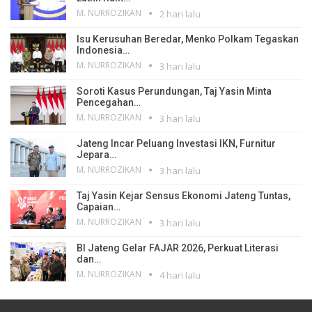
M. NURROZIKAN
2 hari lalu
Isu Kerusuhan Beredar, Menko Polkam Tegaskan
Indonesia…
M. NURROZIKAN
3 hari lalu
Soroti Kasus Perundungan, Taj Yasin Minta
Pencegahan…
M. NURROZIKAN
3 hari lalu
Jateng Incar Peluang Investasi IKN, Furnitur
Jepara…
M. NURROZIKAN
3 hari lalu
Taj Yasin Kejar Sensus Ekonomi Jateng Tuntas,
Capaian…
M. NURROZIKAN
3 hari lalu
BI Jateng Gelar FAJAR 2026, Perkuat Literasi
dan…
M. NURROZIKAN
4 hari lalu