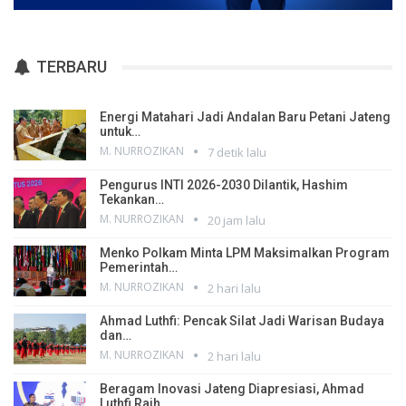
TERBARU
Energi Matahari Jadi Andalan Baru Petani Jateng
untuk…
M. NURROZIKAN
7 detik lalu
Pengurus INTI 2026-2030 Dilantik, Hashim
Tekankan…
M. NURROZIKAN
20 jam lalu
Menko Polkam Minta LPM Maksimalkan Program
Pemerintah…
M. NURROZIKAN
2 hari lalu
Ahmad Luthfi: Pencak Silat Jadi Warisan Budaya
dan…
M. NURROZIKAN
2 hari lalu
Beragam Inovasi Jateng Diapresiasi, Ahmad
Luthfi Raih…