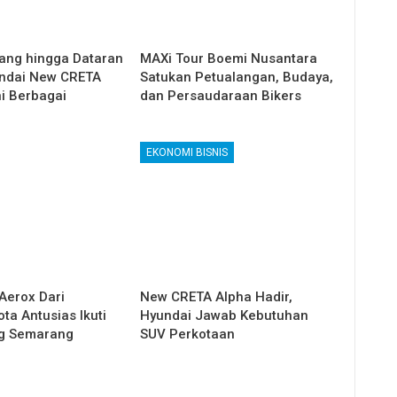
ang hingga Dataran
MAXi Tour Boemi Nusantara
undai New CRETA
Satukan Petualangan, Budaya,
i Berbagai
dan Persaudaraan Bikers
EKONOMI BISNIS
Aerox Dari
New CRETA Alpha Hadir,
ta Antusias Ikuti
Hyundai Jawab Kebutuhan
ng Semarang
SUV Perkotaan