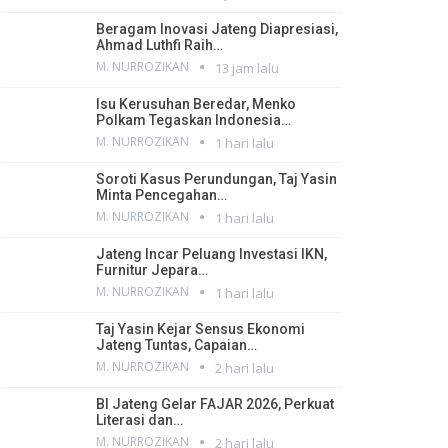
Beragam Inovasi Jateng Diapresiasi,
Ahmad Luthfi Raih…
M. NURROZIKAN
13 jam lalu
Isu Kerusuhan Beredar, Menko
Polkam Tegaskan Indonesia…
M. NURROZIKAN
1 hari lalu
Soroti Kasus Perundungan, Taj Yasin
Minta Pencegahan…
M. NURROZIKAN
1 hari lalu
Jateng Incar Peluang Investasi IKN,
Furnitur Jepara…
M. NURROZIKAN
1 hari lalu
Taj Yasin Kejar Sensus Ekonomi
Jateng Tuntas, Capaian…
M. NURROZIKAN
2 hari lalu
BI Jateng Gelar FAJAR 2026, Perkuat
Literasi dan…
M. NURROZIKAN
2 hari lalu