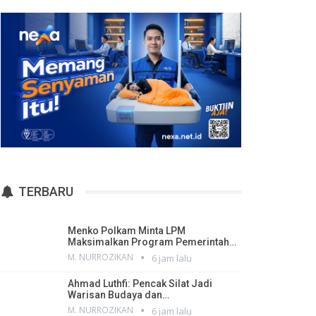
TERBARU
Menko Polkam Minta LPM
Maksimalkan Program Pemerintah…
M. NURROZIKAN
6 jam lalu
Ahmad Luthfi: Pencak Silat Jadi
Warisan Budaya dan…
M. NURROZIKAN
6 jam lalu