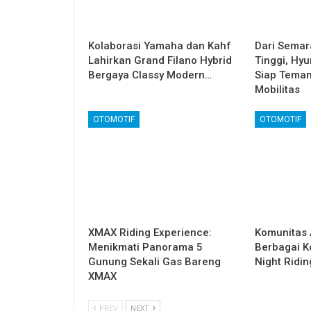
Kolaborasi Yamaha dan Kahf
Dari Semar
Lahirkan Grand Filano Hybrid
Tinggi, Hy
Bergaya Classy Modern…
Siap Teman
Mobilitas
OTOMOTIF
OTOMOTIF
XMAX Riding Experience:
Komunitas 
Menikmati Panorama 5
Berbagai Ko
Gunung Sekali Gas Bareng
Night Ridi
XMAX
PREV
NEXT