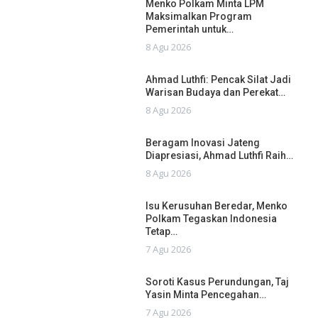
Menko Polkam Minta LPM
Maksimalkan Program
Pemerintah untuk…
8 Agu 2026
Ahmad Luthfi: Pencak Silat Jadi
Warisan Budaya dan Perekat…
8 Agu 2026
Beragam Inovasi Jateng
Diapresiasi, Ahmad Luthfi Raih…
8 Agu 2026
Isu Kerusuhan Beredar, Menko
Polkam Tegaskan Indonesia
Tetap…
7 Agu 2026
Soroti Kasus Perundungan, Taj
Yasin Minta Pencegahan…
7 Agu 2026