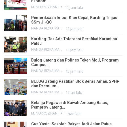
Ekonomi…
M. NURROZIKAN
11 jam lalu
Pemeriksaan Impor Kian Cepat, Karding Tinjau
SSm JI-QC
NANDA RIZKA MAHENDRA
12 jam lalu
Karding: Tak Ada Toleransi Sertifikat Karantina
Palsu
NANDA RIZKA MAHENDRA
13 jam lalu
Bulog Jateng dan Polines Teken MoU, Program
Campus…
NANDA RIZKA MAHENDRA
15 jam lalu
BULOG Jateng Pastikan Stok Beras Aman, SPHP
dan Premium…
NANDA RIZKA MAHENDRA
1 hari lalu
Belanja Pegawai di Bawah Ambang Batas,
Pemprov Jateng…
M. NURROZIKAN
1 hari lalu
Gus Yasin: Sekolah Rakyat Jadi Jalan Putus