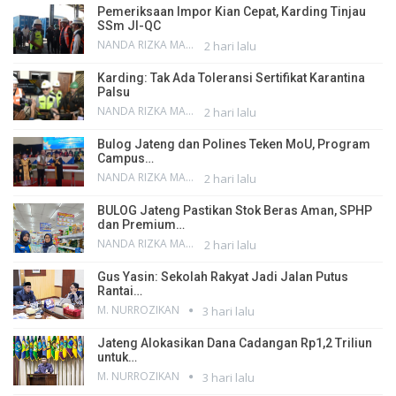
Pemeriksaan Impor Kian Cepat, Karding Tinjau
SSm JI-QC
NANDA RIZKA MAHENDRA
2 hari lalu
Karding: Tak Ada Toleransi Sertifikat Karantina
Palsu
NANDA RIZKA MAHENDRA
2 hari lalu
Bulog Jateng dan Polines Teken MoU, Program
Campus…
NANDA RIZKA MAHENDRA
2 hari lalu
BULOG Jateng Pastikan Stok Beras Aman, SPHP
dan Premium…
NANDA RIZKA MAHENDRA
2 hari lalu
Gus Yasin: Sekolah Rakyat Jadi Jalan Putus
Rantai…
M. NURROZIKAN
3 hari lalu
Jateng Alokasikan Dana Cadangan Rp1,2 Triliun
untuk…
M. NURROZIKAN
3 hari lalu