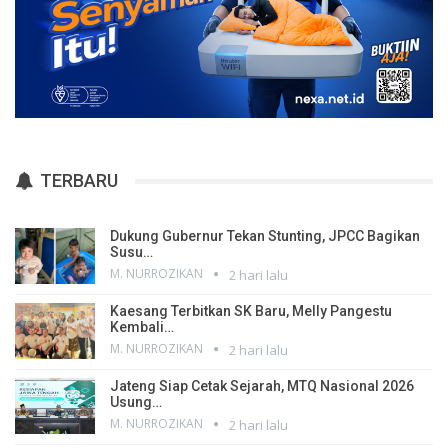
TERBARU
Dukung Gubernur Tekan Stunting, JPCC Bagikan
Susu…
M. NURROZIKAN
2 hari lalu
Kaesang Terbitkan SK Baru, Melly Pangestu
Kembali…
M. NURROZIKAN
2 hari lalu
Jateng Siap Cetak Sejarah, MTQ Nasional 2026
Usung…
M. NURROZIKAN
2 hari lalu