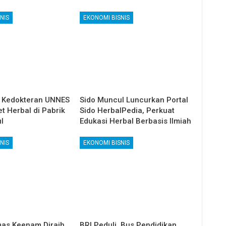
NIS
EKONOMI BISNIS
 Kedokteran UNNES
Sido Muncul Luncurkan Portal
et Herbal di Pabrik
Sido HerbalPedia, Perkuat
l
Edukasi Herbal Berbasis Ilmiah
NIS
EKONOMI BISNIS
as Keenam Diraih
BRI Peduli, Bus Pendidikan