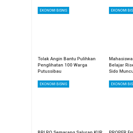
EKONOMI BISNIS
EKONOMI BIS
Tolak Angin Bantu Pulihkan
Mahasiswa
Penglihatan 100 Warga
Belajar Ris
Putussibau
Sido Muncu
EKONOMI BISNIS
EKONOMI BIS
BRI RO Semarang Saluran KUR
PROPER Em