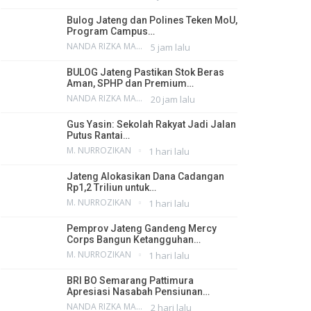
Bulog Jateng dan Polines Teken MoU,
Program Campus…
NANDA RIZKA MAHENDRA
5 jam lalu
BULOG Jateng Pastikan Stok Beras
Aman, SPHP dan Premium…
NANDA RIZKA MAHENDRA
20 jam lalu
Gus Yasin: Sekolah Rakyat Jadi Jalan
Putus Rantai…
M. NURROZIKAN
1 hari lalu
Jateng Alokasikan Dana Cadangan
Rp1,2 Triliun untuk…
M. NURROZIKAN
1 hari lalu
Pemprov Jateng Gandeng Mercy
Corps Bangun Ketangguhan…
M. NURROZIKAN
1 hari lalu
BRI BO Semarang Pattimura
Apresiasi Nasabah Pensiunan…
NANDA RIZKA MAHENDRA
2 hari lalu