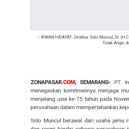
– IRWAN HIDAYAT- Direktur Sido Muncul, Dr. (H.C.)
Tolak Angin d
ZONAPASAR
.COM
, SEMARANG-
PT Ind
menegaskan komitmennya menjaga mutu
menjelang usia ke-75 tahun pada Nove
perusahaan dalam mempertahankan keper
Sido Muncul berawal dari usaha jamu r
dan resmi berdiri sebagai perusahaan 