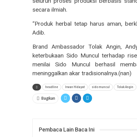
seluruh proses produksi berbasis stan
secara ilmiah.
“Produk herbal tetap harus aman, berkh
Adib.
Brand Ambassador Tolak Angin, Andy 
keterbukaan Sido Muncul terhadap rise
menilai Sido Muncul berhasil memb
meninggalkan akar tradisionalnya.(nan)
headline
Irwan Hidayat
sido muncul
Tolak Angin
Bagikan
Pembaca Lain Baca Ini