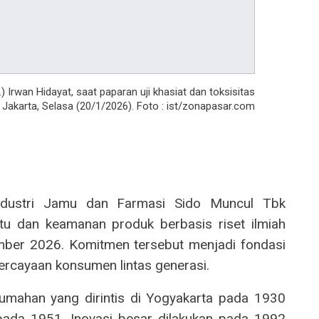
 Irwan Hidayat, saat paparan uji khasiat dan toksisitas
i Jakarta, Selasa (20/1/2026). Foto : ist/zonapasar.com
ustri Jamu dan Farmasi Sido Muncul Tbk
 dan keamanan produk berbasis riset ilmiah
mber 2026. Komitmen tersebut menjadi fondasi
cayaan konsumen lintas generasi.
umahan yang dirintis di Yogyakarta pada 1930
pada 1951. Inovasi besar dilakukan pada 1992