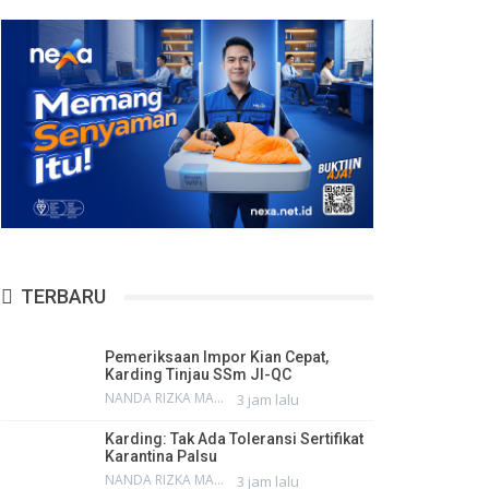
TERBARU
Pemeriksaan Impor Kian Cepat,
Karding Tinjau SSm JI-QC
NANDA RIZKA MAHENDRA
3 jam lalu
Karding: Tak Ada Toleransi Sertifikat
Karantina Palsu
NANDA RIZKA MAHENDRA
3 jam lalu