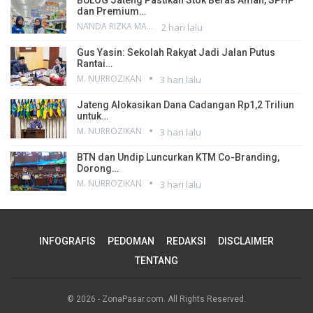
dan Premium…
NANDA RIZKA MAHENDRA
2 hari lalu
Gus Yasin: Sekolah Rakyat Jadi Jalan Putus
Rantai…
M. NURROZIKAN
3 hari lalu
Jateng Alokasikan Dana Cadangan Rp1,2 Triliun
untuk…
M. NURROZIKAN
3 hari lalu
BTN dan Undip Luncurkan KTM Co-Branding,
Dorong…
M. NURROZIKAN
3 hari lalu
INFOGRAFIS
PEDOMAN
REDAKSI
DISCLAIMER
TENTANG
© 2026 - ZonaPasar.com. All Rights Reserved.