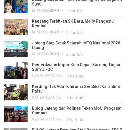
Susu…
M. NURROZIKAN
2 hari lalu
Kaesang Terbitkan SK Baru, Melly Pangestu
Kembali…
M. NURROZIKAN
2 hari lalu
Jateng Siap Cetak Sejarah, MTQ Nasional 2026
Usung…
M. NURROZIKAN
2 hari lalu
Pemeriksaan Impor Kian Cepat, Karding Tinjau
SSm JI-QC
NANDA RIZKA MAHENDRA
2 hari lalu
Karding: Tak Ada Toleransi Sertifikat Karantina
Palsu
NANDA RIZKA MAHENDRA
2 hari lalu
Bulog Jateng dan Polines Teken MoU, Program
Campus…
NANDA RIZKA MAHENDRA
2 hari lalu
BULOG Jateng Pastikan Stok Beras Aman, SPHP