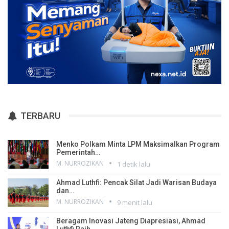
TERBARU
Menko Polkam Minta LPM Maksimalkan Program
Pemerintah…
M. NURROZIKAN
1 detik lalu
Ahmad Luthfi: Pencak Silat Jadi Warisan Budaya
dan…
M. NURROZIKAN
9 menit lalu
Beragam Inovasi Jateng Diapresiasi, Ahmad
Luthfi Raih…