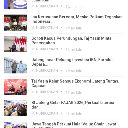
M. NURROZIKAN
7 jam lalu
Isu Kerusuhan Beredar, Menko Polkam Tegaskan
Indonesia…
M. NURROZIKAN
1 hari lalu
Soroti Kasus Perundungan, Taj Yasin Minta
Pencegahan…
M. NURROZIKAN
1 hari lalu
Jateng Incar Peluang Investasi IKN, Furnitur
Jepara…
M. NURROZIKAN
1 hari lalu
Taj Yasin Kejar Sensus Ekonomi Jateng Tuntas,
Capaian…
M. NURROZIKAN
1 hari lalu
BI Jateng Gelar FAJAR 2026, Perkuat Literasi
dan…
M. NURROZIKAN
2 hari lalu
Jawa Tengah Perkuat Halal Value Chain Lewat