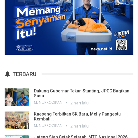
TERBARU
Dukung Gubernur Tekan Stunting, JPCC Bagikan
Susu…
M. NURROZIKAN
2 hari lalu
Kaesang Terbitkan SK Baru, Melly Pangestu
Kembali…
M. NURROZIKAN
2 hari lalu
Jateng Siap Cetak Sejarah, MTQ Nasional 2026