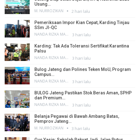
Usung…
M. NURROZIKAN
2 hari lalu
Pemeriksaan Impor Kian Cepat, Karding Tinjau
SSm JI-QC
NANDA RIZKA MAHENDRA
3 hari lalu
Karding: Tak Ada Toleransi Sertifikat Karantina
Palsu
NANDA RIZKA MAHENDRA
3 hari lalu
Bulog Jateng dan Polines Teken MoU, Program
Campus…
NANDA RIZKA MAHENDRA
3 hari lalu
BULOG Jateng Pastikan Stok Beras Aman, SPHP
dan Premium…
NANDA RIZKA MAHENDRA
3 hari lalu
Belanja Pegawai di Bawah Ambang Batas,
Pemprov Jateng…
M. NURROZIKAN
3 hari lalu
Gus Yasin: Sekolah Rakyat Jadi Jalan Putus