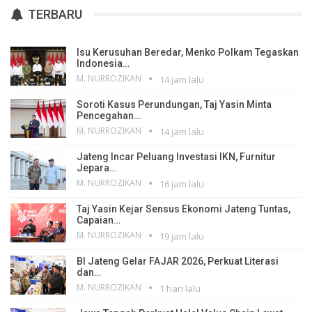
TERBARU
Isu Kerusuhan Beredar, Menko Polkam Tegaskan
Indonesia…
M. NURROZIKAN
14 jam lalu
Soroti Kasus Perundungan, Taj Yasin Minta
Pencegahan…
M. NURROZIKAN
14 jam lalu
Jateng Incar Peluang Investasi IKN, Furnitur
Jepara…
M. NURROZIKAN
16 jam lalu
Taj Yasin Kejar Sensus Ekonomi Jateng Tuntas,
Capaian…
M. NURROZIKAN
19 jam lalu
BI Jateng Gelar FAJAR 2026, Perkuat Literasi
dan…
M. NURROZIKAN
1 hari lalu