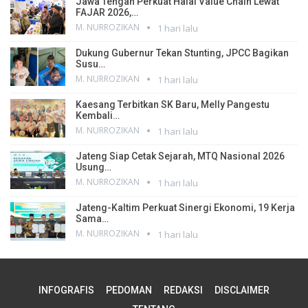
Jawa Tengah Perkuat Halal Value Chain Lewat
FAJAR 2026,…
M. NURROZIKAN
1 hari lalu
Dukung Gubernur Tekan Stunting, JPCC Bagikan
Susu…
M. NURROZIKAN
1 hari lalu
Kaesang Terbitkan SK Baru, Melly Pangestu
Kembali…
M. NURROZIKAN
1 hari lalu
Jateng Siap Cetak Sejarah, MTQ Nasional 2026
Usung…
M. NURROZIKAN
1 hari lalu
Jateng-Kaltim Perkuat Sinergi Ekonomi, 19 Kerja
Sama…
M. NURROZIKAN
1 hari lalu
INFOGRAFIS
PEDOMAN
REDAKSI
DISCLAIMER