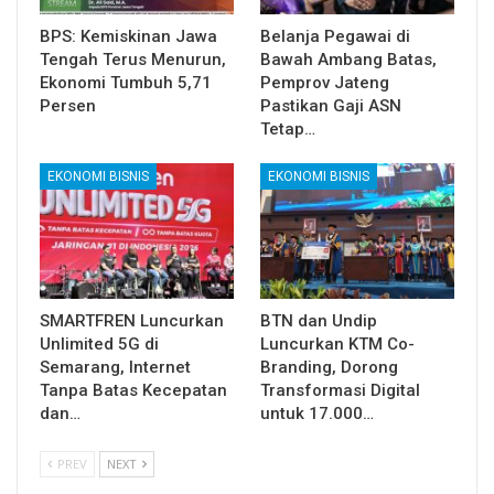
BPS: Kemiskinan Jawa
Belanja Pegawai di
Tengah Terus Menurun,
Bawah Ambang Batas,
Ekonomi Tumbuh 5,71
Pemprov Jateng
Persen
Pastikan Gaji ASN
Tetap…
EKONOMI BISNIS
EKONOMI BISNIS
SMARTFREN Luncurkan
BTN dan Undip
Unlimited 5G di
Luncurkan KTM Co-
Semarang, Internet
Branding, Dorong
Tanpa Batas Kecepatan
Transformasi Digital
dan…
untuk 17.000…
PREV
NEXT