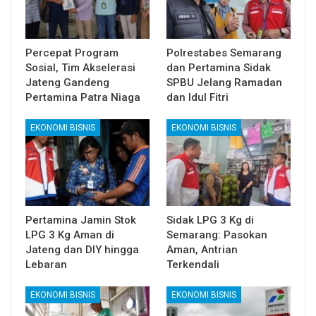
Percepat Program
Polrestabes Semarang
Sosial, Tim Akselerasi
dan Pertamina Sidak
Jateng Gandeng
SPBU Jelang Ramadan
Pertamina Patra Niaga
dan Idul Fitri
EKONOMI BISNIS
EKONOMI BISNIS
Pertamina Jamin Stok
Sidak LPG 3 Kg di
LPG 3 Kg Aman di
Semarang: Pasokan
Jateng dan DIY hingga
Aman, Antrian
Lebaran
Terkendali
EKONOMI BISNIS
EKONOMI BISNIS