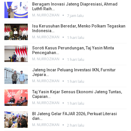
Beragam Inovasi Jateng Diapresiasi, Ahmad
Luthfi Raih…
M. NURROZIKAN
7 jam lalu
Isu Kerusuhan Beredar, Menko Polkam Tegaskan
Indonesia…
M. NURROZIKAN
1 hari lalu
Soroti Kasus Perundungan, Taj Yasin Minta
Pencegahan…
M. NURROZIKAN
1 hari lalu
Jateng Incar Peluang Investasi IKN, Furnitur
Jepara…
M. NURROZIKAN
1 hari lalu
Taj Yasin Kejar Sensus Ekonomi Jateng Tuntas,
Capaian…
M. NURROZIKAN
1 hari lalu
BI Jateng Gelar FAJAR 2026, Perkuat Literasi
dan…
M. NURROZIKAN
2 hari lalu