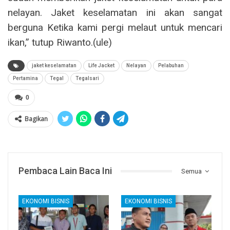
nelayan. Jaket keselamatan ini akan sangat
berguna Ketika kami pergi melaut untuk mencari
ikan,” tutup Riwanto.(ule)
jaket keselamatan
Life Jacket
Nelayan
Pelabuhan
Pertamina
Tegal
Tegalsari
0
Bagikan
Pembaca Lain Baca Ini
Semua
EKONOMI BISNIS
EKONOMI BISNIS