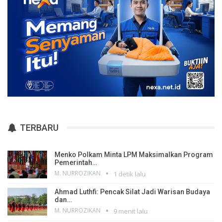
TERBARU
Menko Polkam Minta LPM Maksimalkan Program
Pemerintah…
M. NURROZIKAN
1 detik lalu
Ahmad Luthfi: Pencak Silat Jadi Warisan Budaya
dan…
M. NURROZIKAN
9 menit lalu