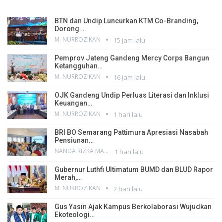
BTN dan Undip Luncurkan KTM Co-Branding,
Dorong…
M. NURROZIKAN
15 jam lalu
Pemprov Jateng Gandeng Mercy Corps Bangun
Ketangguhan…
M. NURROZIKAN
16 jam lalu
OJK Gandeng Undip Perluas Literasi dan Inklusi
Keuangan…
M. NURROZIKAN
1 hari lalu
BRI BO Semarang Pattimura Apresiasi Nasabah
Pensiunan…
NANDA RIZKA MAHENDRA
1 hari lalu
Gubernur Luthfi Ultimatum BUMD dan BLUD Rapor
Merah,…
M. NURROZIKAN
2 hari lalu
Gus Yasin Ajak Kampus Berkolaborasi Wujudkan
Ekoteologi…