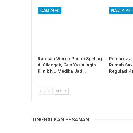
KESEHATAN
KESEHATAN
Ratusan Warga Padati Speling
Pemprov Ja
di Cilongok, Gus Yasin Ingin
Rumah Saki
Klinik NU Medika Jadi…
Regulasi K
PREV
NEXT
TINGGALKAN PESANAN