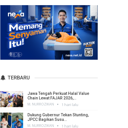
TERBARU
Jawa Tengah Perkuat Halal Value
Chain Lewat FAJAR 2026,…
M. NURROZIKAN
1 hari lalu
Dukung Gubernur Tekan Stunting,
JPCC Bagikan Susu…
M. NURROZIKAN
1 hari lalu