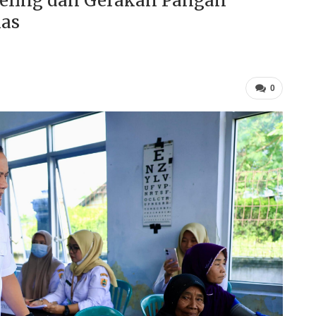
eling dan Gerakan Pangan
ias
0