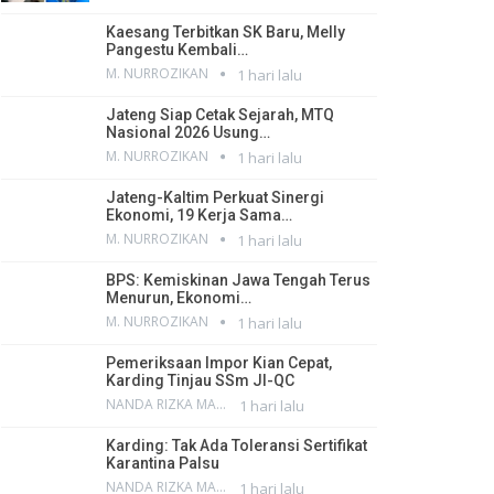
Kaesang Terbitkan SK Baru, Melly
Pangestu Kembali…
M. NURROZIKAN
1 hari lalu
Jateng Siap Cetak Sejarah, MTQ
Nasional 2026 Usung…
M. NURROZIKAN
1 hari lalu
Jateng-Kaltim Perkuat Sinergi
Ekonomi, 19 Kerja Sama…
M. NURROZIKAN
1 hari lalu
BPS: Kemiskinan Jawa Tengah Terus
Menurun, Ekonomi…
M. NURROZIKAN
1 hari lalu
Pemeriksaan Impor Kian Cepat,
Karding Tinjau SSm JI-QC
NANDA RIZKA MAHENDRA
1 hari lalu
Karding: Tak Ada Toleransi Sertifikat
Karantina Palsu
NANDA RIZKA MAHENDRA
1 hari lalu