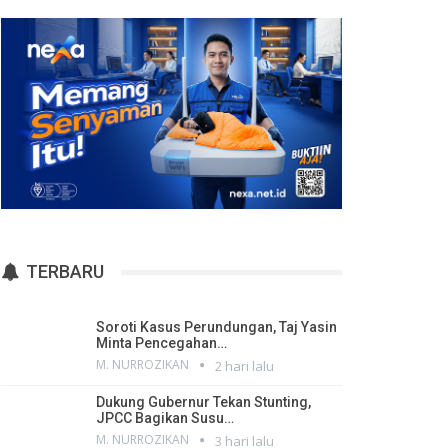
TERBARU
Soroti Kasus Perundungan, Taj Yasin
Minta Pencegahan…
M. NURROZIKAN
2 hari lalu
Dukung Gubernur Tekan Stunting,
JPCC Bagikan Susu…
M. NURROZIKAN
3 hari lalu