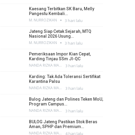
Kaesang Terbitkan SK Baru, Melly
Pangestu Kembali…
M. NURROZIKAN
3 hari lalu
Jateng Siap Cetak Sejarah, MTQ
Nasional 2026 Usung…
M. NURROZIKAN
3 hari lalu
Pemeriksaan Impor Kian Cepat,
Karding Tinjau SSm JI-QC
NANDA RIZKA MAHENDRA
3 hari lalu
Karding: Tak Ada Toleransi Sertifikat
Karantina Palsu
NANDA RIZKA MAHENDRA
3 hari lalu
Bulog Jateng dan Polines Teken MoU,
Program Campus…
NANDA RIZKA MAHENDRA
3 hari lalu
BULOG Jateng Pastikan Stok Beras
Aman, SPHP dan Premium…
NANDA RIZKA MAHENDRA
4 hari lalu