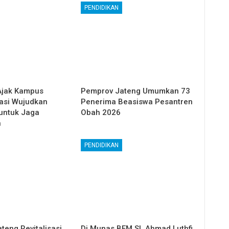
PENDIDIKAN
Ajak Kampus
Pemprov Jateng Umumkan 73
asi Wujudkan
Penerima Beasiswa Pesantren
 untuk Jaga
Obah 2026
n
PENDIDIKAN
teng Revitalisasi
Di Munas BEM SI, Ahmad Luthfi