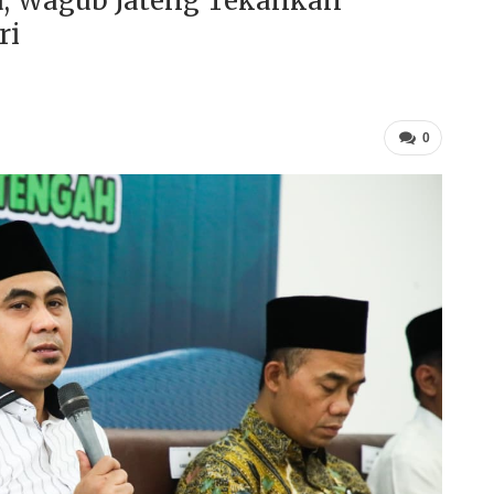
a, Wagub Jateng Tekankan
ri
0