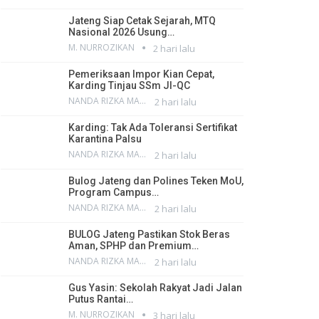
Jateng Siap Cetak Sejarah, MTQ
Nasional 2026 Usung…
M. NURROZIKAN
2 hari lalu
Pemeriksaan Impor Kian Cepat,
Karding Tinjau SSm JI-QC
NANDA RIZKA MAHENDRA
2 hari lalu
Karding: Tak Ada Toleransi Sertifikat
Karantina Palsu
NANDA RIZKA MAHENDRA
2 hari lalu
Bulog Jateng dan Polines Teken MoU,
Program Campus…
NANDA RIZKA MAHENDRA
2 hari lalu
BULOG Jateng Pastikan Stok Beras
Aman, SPHP dan Premium…
NANDA RIZKA MAHENDRA
2 hari lalu
Gus Yasin: Sekolah Rakyat Jadi Jalan
Putus Rantai…
M. NURROZIKAN
3 hari lalu