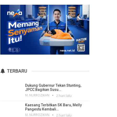
TERBARU
Dukung Gubernur Tekan Stunting,
JPCC Bagikan Susu…
M. NURROZIKAN
2 hari lalu
Kaesang Terbitkan SK Baru, Melly
Pangestu Kembali…
M. NURROZIKAN
2 hari lalu