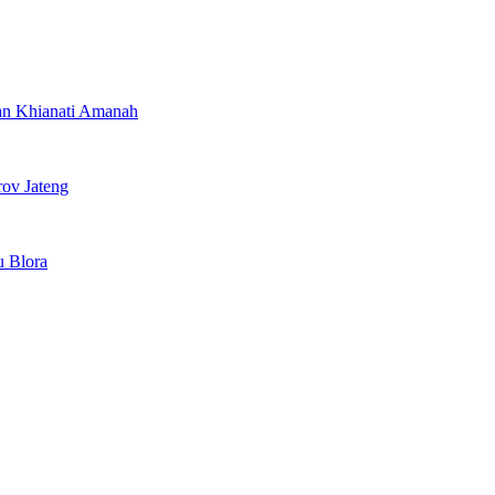
gan Khianati Amanah
rov Jateng
u Blora