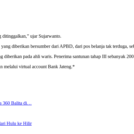
 ditinggalkan,” ujar Sujarwanto.
yang diberikan bersumber dari APBD, dari pos belanja tak terduga, se
 diberikan pada ahli waris. Penerima santunan tahap III sebanyak 20
an melalui virtual account Bank Jateng.*
a 360 Balita di…
ri Hulu ke Hilir