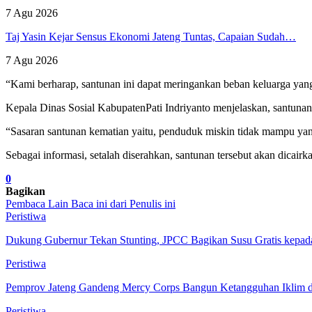
7 Agu 2026
Taj Yasin Kejar Sensus Ekonomi Jateng Tuntas, Capaian Sudah…
7 Agu 2026
“Kami berharap, santunan ini dapat meringankan beban keluarga yang
Kepala Dinas Sosial KabupatenPati Indriyanto menjelaskan, santunan 
“Sasaran santunan kematian yaitu, penduduk miskin tidak mampu yang
Sebagai informasi, setalah diserahkan, santunan tersebut akan dicairk
0
Bagikan
Pembaca Lain Baca ini
dari Penulis ini
Peristiwa
Dukung Gubernur Tekan Stunting, JPCC Bagikan Susu Gratis kepad
Peristiwa
Pemprov Jateng Gandeng Mercy Corps Bangun Ketangguhan Iklim da
Peristiwa