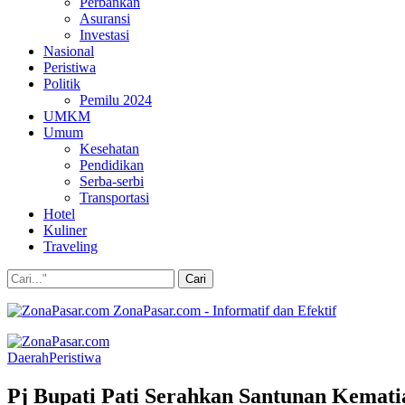
Perbankan
Asuransi
Investasi
Nasional
Peristiwa
Politik
Pemilu 2024
UMKM
Umum
Kesehatan
Pendidikan
Serba-serbi
Transportasi
Hotel
Kuliner
Traveling
ZonaPasar.com - Informatif dan Efektif
Daerah
Peristiwa
Pj Bupati Pati Serahkan Santunan Kemati