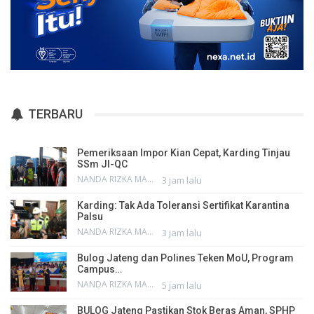
TERBARU
Pemeriksaan Impor Kian Cepat, Karding Tinjau
SSm JI-QC
NANDA RIZKA MAHENDRA
3 jam lalu
Karding: Tak Ada Toleransi Sertifikat Karantina
Palsu
NANDA RIZKA MAHENDRA
3 jam lalu
Bulog Jateng dan Polines Teken MoU, Program
Campus…
NANDA RIZKA MAHENDRA
5 jam lalu
BULOG Jateng Pastikan Stok Beras Aman, SPHP