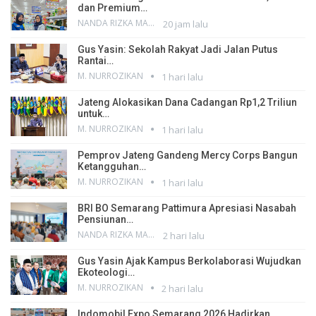
dan Premium…
NANDA RIZKA MAHENDRA
20 jam lalu
Gus Yasin: Sekolah Rakyat Jadi Jalan Putus
Rantai…
M. NURROZIKAN
1 hari lalu
Jateng Alokasikan Dana Cadangan Rp1,2 Triliun
untuk…
M. NURROZIKAN
1 hari lalu
Pemprov Jateng Gandeng Mercy Corps Bangun
Ketangguhan…
M. NURROZIKAN
1 hari lalu
BRI BO Semarang Pattimura Apresiasi Nasabah
Pensiunan…
NANDA RIZKA MAHENDRA
2 hari lalu
Gus Yasin Ajak Kampus Berkolaborasi Wujudkan
Ekoteologi…
M. NURROZIKAN
2 hari lalu
Indomobil Expo Semarang 2026 Hadirkan