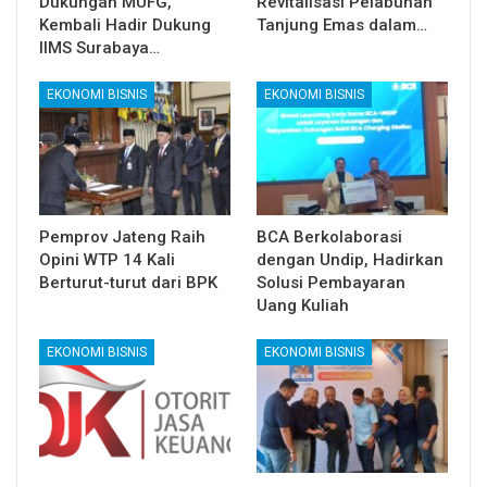
Dukungan MUFG,
Revitalisasi Pelabuhan
Kembali Hadir Dukung
Tanjung Emas dalam…
IIMS Surabaya…
EKONOMI BISNIS
EKONOMI BISNIS
Pemprov Jateng Raih
BCA Berkolaborasi
Opini WTP 14 Kali
dengan Undip, Hadirkan
Berturut-turut dari BPK
Solusi Pembayaran
Uang Kuliah
EKONOMI BISNIS
EKONOMI BISNIS