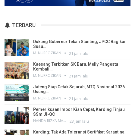
TERBARU
Dukung Gubernur Tekan Stunting, JPCC Bagikan
Susu…
M. NURROZIKAN
21 jam lalu
Kaesang Terbitkan SK Baru, Melly Pangestu
Kembali…
M. NURROZIKAN
21 jam lalu
Jateng Siap Cetak Sejarah, MTQ Nasional 2026
Usung…
M. NURROZIKAN
21 jam lalu
Pemeriksaan Impor Kian Cepat, Karding Tinjau
SSm JI-QC
NANDA RIZKA MAHENDRA
23 jam lalu
Karding: Tak Ada Toleransi Sertifikat Karantina