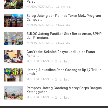
Palsu
NANDA RIZKA MAHENDRA
24 jam lalu
Bulog Jateng dan Polines Teken MoU, Program
Campus…
NANDA RIZKA MAHENDRA
1 hari lalu
BULOG Jateng Pastikan Stok Beras Aman, SPHP
dan Premium…
NANDA RIZKA MAHENDRA
2 hari lalu
Gus Yasin: Sekolah Rakyat Jadi Jalan Putus
Rantai…
M. NURROZIKAN
2 hari lalu
Jateng Alokasikan Dana Cadangan Rp1,2 Triliun
untuk…
M. NURROZIKAN
2 hari lalu
Pemprov Jateng Gandeng Mercy Corps Bangun
Ketangguhan…
M. NURROZIKAN
2 hari lalu