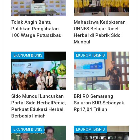
Tolak Angin Bantu
Mahasiswa Kedokteran
Pulihkan Penglihatan
UNNES Belajar Riset
100 Warga Putussibau
Herbal di Pabrik Sido
Muncul
EKONOMI BISNIS
EKONOMI BISNIS
Sido Muncul Luncurkan
BRI RO Semarang
Portal Sido HerbalPedia,
Saluran KUR Sebanyak
Perkuat Edukasi Herbal
Rp17,04 Triliun
Berbasis Ilmiah
EKONOMI BISNIS
EKONOMI BISNIS