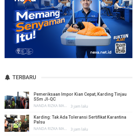
TERBARU
Pemeriksaan Impor Kian Cepat, Karding Tinjau
SSm JI-QC
NANDA RIZKA MAHENDRA
3 jam lalu
Karding: Tak Ada Toleransi Sertifikat Karantina
Palsu
NANDA RIZKA MAHENDRA
3 jam lalu