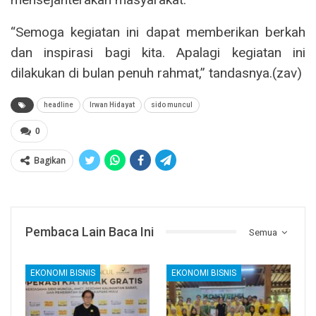
“Semoga kegiatan ini dapat memberikan berkah
dan inspirasi bagi kita. Apalagi kegiatan ini
dilakukan di bulan penuh rahmat,” tandasnya.(zav)
headline
Irwan Hidayat
sido muncul
0
Bagikan
Pembaca Lain Baca Ini
Semua
EKONOMI BISNIS
EKONOMI BISNIS