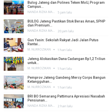
Bulog Jateng dan Polines Teken MoU, Program
Campus…
NANDA RIZKA MAHENDRA
5 jam lalu
BULOG Jateng Pastikan Stok Beras Aman, SPHP
dan Premium…
NANDA RIZKA MAHENDRA
20 jam lalu
Gus Yasin: Sekolah Rakyat Jadi Jalan Putus
Rantai…
M. NURROZIKAN
1 hari lalu
Jateng Alokasikan Dana Cadangan Rp1,2 Triliun
untuk…
M. NURROZIKAN
1 hari lalu
Pemprov Jateng Gandeng Mercy Corps Bangun
Ketangguhan…
M. NURROZIKAN
1 hari lalu
BRI BO Semarang Pattimura Apresiasi Nasabah
Pensiunan…
NANDA RIZKA MAHENDRA
2 hari lalu