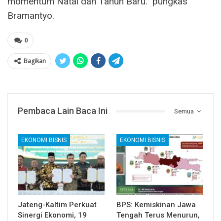
momentum Natal dan Tahun Baru.” pungkas
Bramantyo.
0
Bagikan
Pembaca Lain Baca Ini
Semua
EKONOMI BISNIS
EKONOMI BISNIS
Jateng-Kaltim Perkuat
BPS: Kemiskinan Jawa
Sinergi Ekonomi, 19
Tengah Terus Menurun,