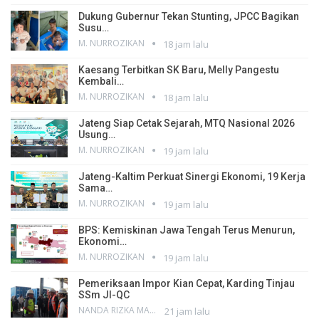
Dukung Gubernur Tekan Stunting, JPCC Bagikan
Susu…
M. NURROZIKAN
18 jam lalu
Kaesang Terbitkan SK Baru, Melly Pangestu
Kembali…
M. NURROZIKAN
18 jam lalu
Jateng Siap Cetak Sejarah, MTQ Nasional 2026
Usung…
M. NURROZIKAN
19 jam lalu
Jateng-Kaltim Perkuat Sinergi Ekonomi, 19 Kerja
Sama…
M. NURROZIKAN
19 jam lalu
BPS: Kemiskinan Jawa Tengah Terus Menurun,
Ekonomi…
M. NURROZIKAN
19 jam lalu
Pemeriksaan Impor Kian Cepat, Karding Tinjau
SSm JI-QC
NANDA RIZKA MAHENDRA
21 jam lalu