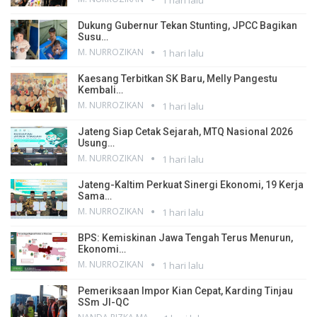
1 hari lalu
Dukung Gubernur Tekan Stunting, JPCC Bagikan
Susu…
M. NURROZIKAN
1 hari lalu
Kaesang Terbitkan SK Baru, Melly Pangestu
Kembali…
M. NURROZIKAN
1 hari lalu
Jateng Siap Cetak Sejarah, MTQ Nasional 2026
Usung…
M. NURROZIKAN
1 hari lalu
Jateng-Kaltim Perkuat Sinergi Ekonomi, 19 Kerja
Sama…
M. NURROZIKAN
1 hari lalu
BPS: Kemiskinan Jawa Tengah Terus Menurun,
Ekonomi…
M. NURROZIKAN
1 hari lalu
Pemeriksaan Impor Kian Cepat, Karding Tinjau
SSm JI-QC