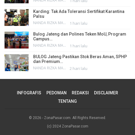
NANDA RIZKA MAHENDRA
1 hari lalu
Karding: Tak Ada Toleransi Sertifikat Karantina
Palsu
NANDA RIZKA MAHENDRA
1 hari lalu
Bulog Jateng dan Polines Teken MoU, Program
Campus…
NANDA RIZKA MAHENDRA
1 hari lalu
BULOG Jateng Pastikan Stok Beras Aman, SPHP
dan Premium…
NANDA RIZKA MAHENDRA
2 hari lalu
INFOGRAFIS
PEDOMAN
REDAKSI
DISCLAIMER
TENTANG
© 2026 - ZonaPasar.com. All Rights Reserved.
(c) 2024 ZonaPasar.com