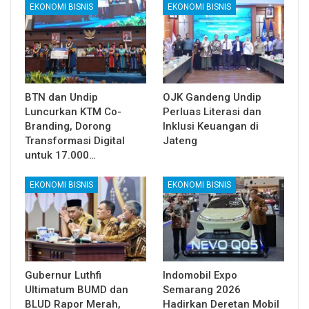
EKONOMI BISNIS
EKONOMI BISNIS
BTN dan Undip
OJK Gandeng Undip
Luncurkan KTM Co-
Perluas Literasi dan
Branding, Dorong
Inklusi Keuangan di
Transformasi Digital
Jateng
untuk 17.000…
EKONOMI BISNIS
EKONOMI BISNIS
Gubernur Luthfi
Indomobil Expo
Ultimatum BUMD dan
Semarang 2026
BLUD Rapor Merah,
Hadirkan Deretan Mobil