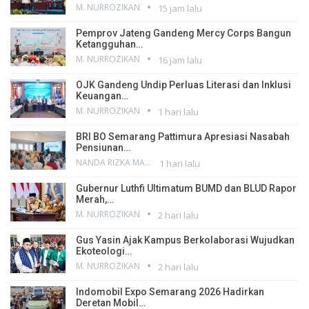
M. NURROZIKAN
15 jam lalu
Pemprov Jateng Gandeng Mercy Corps Bangun
Ketangguhan…
M. NURROZIKAN
16 jam lalu
OJK Gandeng Undip Perluas Literasi dan Inklusi
Keuangan…
M. NURROZIKAN
1 hari lalu
BRI BO Semarang Pattimura Apresiasi Nasabah
Pensiunan…
NANDA RIZKA MAHENDRA
1 hari lalu
Gubernur Luthfi Ultimatum BUMD dan BLUD Rapor
Merah,…
M. NURROZIKAN
2 hari lalu
Gus Yasin Ajak Kampus Berkolaborasi Wujudkan
Ekoteologi…
M. NURROZIKAN
2 hari lalu
Indomobil Expo Semarang 2026 Hadirkan
Deretan Mobil…