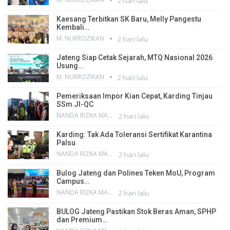
2 hari lalu
Kaesang Terbitkan SK Baru, Melly Pangestu
Kembali…
M. NURROZIKAN
2 hari lalu
Jateng Siap Cetak Sejarah, MTQ Nasional 2026
Usung…
M. NURROZIKAN
2 hari lalu
Pemeriksaan Impor Kian Cepat, Karding Tinjau
SSm JI-QC
NANDA RIZKA MAHENDRA
2 hari lalu
Karding: Tak Ada Toleransi Sertifikat Karantina
Palsu
NANDA RIZKA MAHENDRA
2 hari lalu
Bulog Jateng dan Polines Teken MoU, Program
Campus…
NANDA RIZKA MAHENDRA
2 hari lalu
BULOG Jateng Pastikan Stok Beras Aman, SPHP
dan Premium…