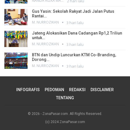
NANDA RIZKA MAHENDRA
2 hari lalu
Gus Yasin: Sekolah Rakyat Jadi Jalan Putus
Rantai…
M. NURROZIKAN
3 hari lalu
Jateng Alokasikan Dana Cadangan Rp1,2 Triliun
untuk…
M. NURROZIKAN
3 hari lalu
BTN dan Undip Luncurkan KTM Co-Branding,
Dorong…
M. NURROZIKAN
3 hari lalu
INFOGRAFIS
PEDOMAN
REDAKSI
DISCLAIMER
TENTANG
© 2026 - ZonaPasar.com. All Rights Reserved.
(c) 2024 ZonaPasar.com