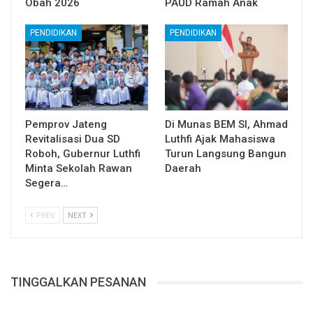
Obah 2026
PAUD Ramah Anak
PENDIDIKAN
PENDIDIKAN
Pemprov Jateng
Di Munas BEM SI, Ahmad
Revitalisasi Dua SD
Luthfi Ajak Mahasiswa
Roboh, Gubernur Luthfi
Turun Langsung Bangun
Minta Sekolah Rawan
Daerah
Segera…
PREV
NEXT
TINGGALKAN PESANAN