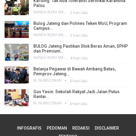
Karding: Tak Ada Toleransi Sertifikat Karantina
Palsu
NANDA RIZKA MAHENDRA
3 hari lalu
Bulog Jateng dan Polines Teken MoU, Program
Campus…
NANDA RIZKA MAHENDRA
3 hari lalu
BULOG Jateng Pastikan Stok Beras Aman, SPHP
dan Premium…
NANDA RIZKA MAHENDRA
4 hari lalu
Belanja Pegawai di Bawah Ambang Batas,
Pemprov Jateng…
M. NURROZIKAN
4 hari lalu
Gus Yasin: Sekolah Rakyat Jadi Jalan Putus
Rantai…
M. NURROZIKAN
4 hari lalu
INFOGRAFIS
PEDOMAN
REDAKSI
DISCLAIMER