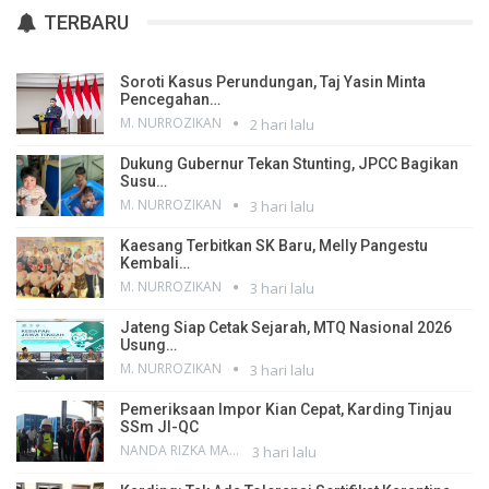
TERBARU
Soroti Kasus Perundungan, Taj Yasin Minta
Pencegahan…
M. NURROZIKAN
2 hari lalu
Dukung Gubernur Tekan Stunting, JPCC Bagikan
Susu…
M. NURROZIKAN
3 hari lalu
Kaesang Terbitkan SK Baru, Melly Pangestu
Kembali…
M. NURROZIKAN
3 hari lalu
Jateng Siap Cetak Sejarah, MTQ Nasional 2026
Usung…
M. NURROZIKAN
3 hari lalu
Pemeriksaan Impor Kian Cepat, Karding Tinjau
SSm JI-QC
NANDA RIZKA MAHENDRA
3 hari lalu